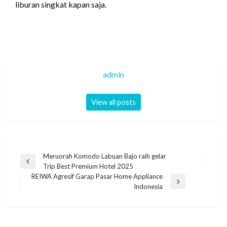
liburan singkat kapan saja.
admin
View all posts
Navigasi
Meruorah Komodo Labuan Bajo raih gelar
Previous
Trip Best Premium Hotel 2025
pos
Post
REIWA Agresif Garap Pasar Home Appliance
Next
Indonesia
Post