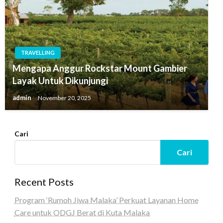
TRAVELLING
Mengapa Anggur Rockstar Mount Gambier
Layak Untuk Dikunjungi
admin
November 20, 2025
Cari
Cari
Recent Posts
Program ‘Rumoh Jiwa Malaka’ Perkuat Layanan Home
Care untuk ODGJ Berat di Kuta Malaka