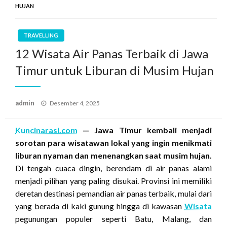
HUJAN
TRAVELLING
12 Wisata Air Panas Terbaik di Jawa
Timur untuk Liburan di Musim Hujan
Posted
admin
Desember 4, 2025
on
Kuncinarasi.com
— Jawa Timur kembali menjadi
sorotan para wisatawan lokal yang ingin menikmati
liburan nyaman dan menenangkan saat musim hujan.
Di tengah cuaca dingin, berendam di air panas alami
menjadi pilihan yang paling disukai. Provinsi ini memiliki
deretan destinasi pemandian air panas terbaik, mulai dari
yang berada di kaki gunung hingga di kawasan
Wisata
pegunungan populer seperti Batu, Malang, dan