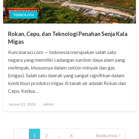
TEKNOLOGI
Rokan, Cepu, dan Teknologi Penahan Senja Kala
Migas
Kuncinarasi.com — Indonesia merupakan salah satu
negara yang memiliki cadangan sumber daya alam yang
melimpah, khususnya dalam sektor minyak dan gas
(migas). Salah satu daerah yang sangat signifikan dalam
kontribusi produksi migas di tanah air adalah Rokan dan
Cepu. Kedua…
Posted
Januari 22, 2026
admin
on
Paginasi
pos
1
2
…
6
Berikutnya