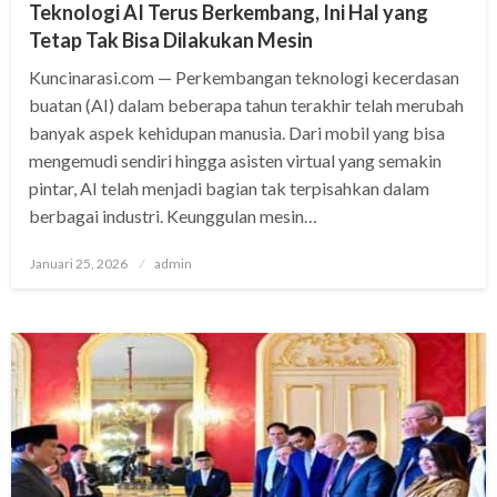
Teknologi AI Terus Berkembang, Ini Hal yang
Tetap Tak Bisa Dilakukan Mesin
Kuncinarasi.com — Perkembangan teknologi kecerdasan
buatan (AI) dalam beberapa tahun terakhir telah merubah
banyak aspek kehidupan manusia. Dari mobil yang bisa
mengemudi sendiri hingga asisten virtual yang semakin
pintar, AI telah menjadi bagian tak terpisahkan dalam
berbagai industri. Keunggulan mesin…
Posted
Januari 25, 2026
admin
on