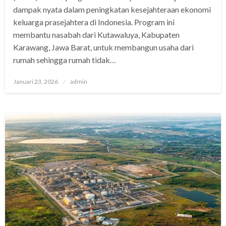
dampak nyata dalam peningkatan kesejahteraan ekonomi
keluarga prasejahtera di Indonesia. Program ini
membantu nasabah dari Kutawaluya, Kabupaten
Karawang, Jawa Barat, untuk membangun usaha dari
rumah sehingga rumah tidak…
Posted
Januari 23, 2026
admin
on