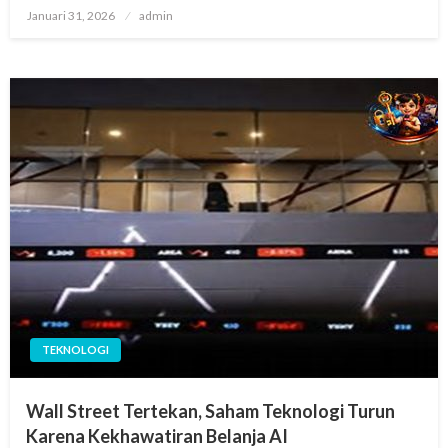
Posted
Januari 31, 2026
admin
on
TEKNOLOGI
Wall Street Tertekan, Saham Teknologi Turun
Karena Kekhawatiran Belanja AI