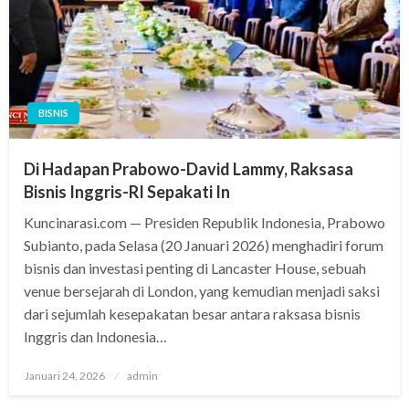
BISNIS
Di Hadapan Prabowo-David Lammy, Raksasa
Bisnis Inggris-RI Sepakati In
Kuncinarasi.com — Presiden Republik Indonesia, Prabowo
Subianto, pada Selasa (20 Januari 2026) menghadiri forum
bisnis dan investasi penting di Lancaster House, sebuah
venue bersejarah di London, yang kemudian menjadi saksi
dari sejumlah kesepakatan besar antara raksasa bisnis
Inggris dan Indonesia…
Posted
Januari 24, 2026
admin
on