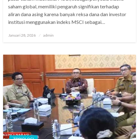
saham global, memiliki pengaruh signifikan terhadap
aliran dana asing karena banyak reksa dana dan investor
institusi menggunakan indeks MSCI sebagai…
Posted
Januari 28, 2026
admin
on
TEKNOLOGI