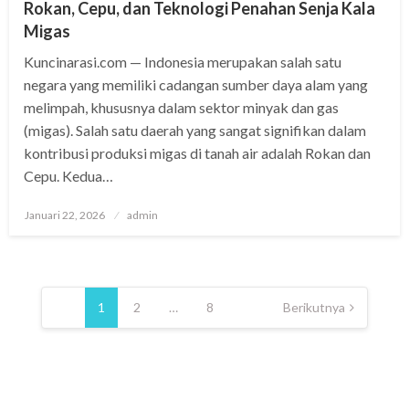
Rokan, Cepu, dan Teknologi Penahan Senja Kala
Migas
Kuncinarasi.com — Indonesia merupakan salah satu
negara yang memiliki cadangan sumber daya alam yang
melimpah, khususnya dalam sektor minyak dan gas
(migas). Salah satu daerah yang sangat signifikan dalam
kontribusi produksi migas di tanah air adalah Rokan dan
Cepu. Kedua…
Posted
Januari 22, 2026
admin
on
Paginasi
pos
1
2
…
8
Berikutnya