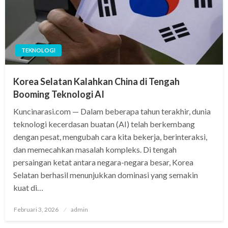
TEKNOLOGI
Korea Selatan Kalahkan China di Tengah
Booming Teknologi AI
Kuncinarasi.com — Dalam beberapa tahun terakhir, dunia
teknologi kecerdasan buatan (AI) telah berkembang
dengan pesat, mengubah cara kita bekerja, berinteraksi,
dan memecahkan masalah kompleks. Di tengah
persaingan ketat antara negara-negara besar, Korea
Selatan berhasil menunjukkan dominasi yang semakin
kuat di…
Posted
Februari 3, 2026
admin
on