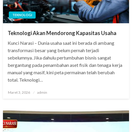
TEKNOLOGI
Teknologi Akan Mendorong Kapasitas Usaha
Kunci Narasi – Dunia usaha saat ini berada di ambang
transformasi besar yang belum pernah terjadi
sebelumnya. Jika dahulu pertumbuhan bisnis sangat
bergantung pada penambahan aset fisik dan tenaga kerja
manual yang masif, kini peta permainan telah berubah
total. Teknologi…
Posted
Maret 3, 2026
admin
on