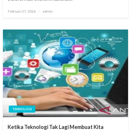
Posted
Februari 27, 2026
admin
on
TEKNOLOGI
Ketika Teknologi Tak Lagi Membuat Kita