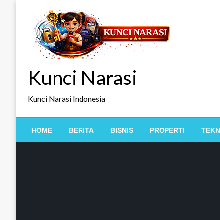
Skip
to
content
Kunci Narasi
Kunci Narasi Indonesia
HOME
BERITA
BISNIS
PROPERTI
TEKN