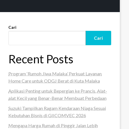
Cari
Cari
Recent Posts
Program ‘Rumoh Jiwa Malaka’ Perkuat Layanan
Home Care untuk ODGJ Berat di Kuta Malaka
Aplikasi Penting untuk Bepergian ke Prancis, Alat-
alat Kecil yang Benar-Benar Membuat Perbedaan
Suzuki Tampilkan Ragam Kendaraan Niaga Sesuai
Kebutuhan Bisnis di GIICOMVEC 2026
Mengapa Harga Rumah di Pinggir Jalan Lebih