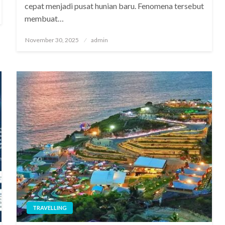
cepat menjadi pusat hunian baru. Fenomena tersebut
membuat…
Posted
November 30, 2025
admin
on
TRAVELLING