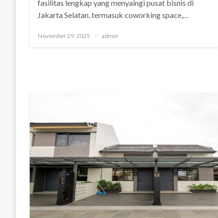
fasilitas lengkap yang menyaingi pusat bisnis di
Jakarta Selatan, termasuk coworking space,…
Posted
November 29, 2025
admin
on