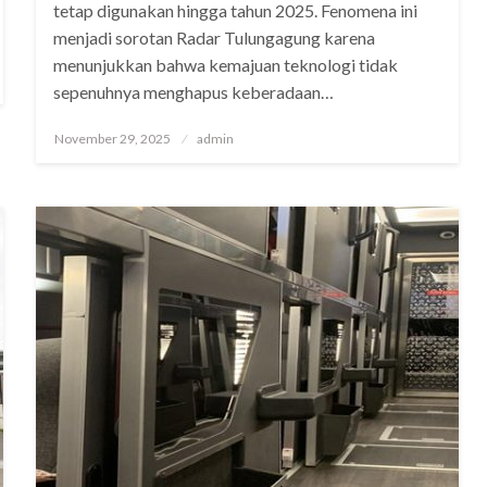
tetap digunakan hingga tahun 2025. Fenomena ini
menjadi sorotan Radar Tulungagung karena
menunjukkan bahwa kemajuan teknologi tidak
sepenuhnya menghapus keberadaan…
Posted
November 29, 2025
admin
on