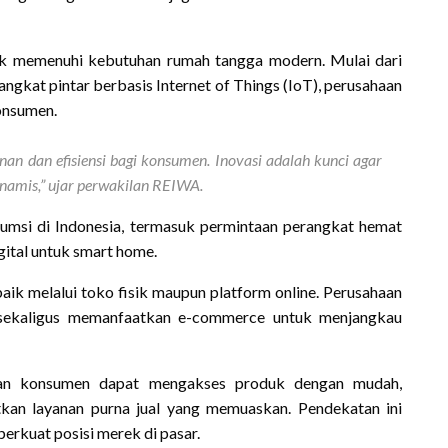
uk memenuhi kebutuhan rumah tangga modern. Mulai dari
rangkat pintar berbasis Internet of Things (IoT), perusahaan
onsumen.
n dan efisiensi bagi konsumen. Inovasi adalah kunci agar
inamis,” ujar perwakilan REIWA.
umsi di Indonesia, termasuk permintaan perangkat hemat
igital untuk smart home.
baik melalui toko fisik maupun platform online. Perusahaan
sekaligus memanfaatkan e-commerce untuk menjangkau
kan konsumen dapat mengakses produk dengan mudah,
kan layanan purna jual yang memuaskan. Pendekatan ini
rkuat posisi merek di pasar.