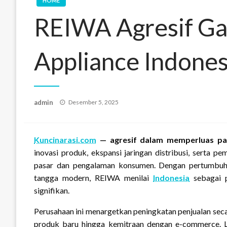
HOME
REIWA Agresif Ga
Appliance Indones
Posted
admin
Desember 5, 2025
on
Kuncinarasi.com
— agresif dalam memperluas pan
inovasi produk, ekspansi jaringan distribusi, serta p
pasar dan pengalaman konsumen. Dengan pertumbuh
tangga modern, REIWA menilai
Indonesia
sebagai 
signifikan.
Perusahaan ini menargetkan peningkatan penjualan secar
produk baru hingga kemitraan dengan e-commerce. 