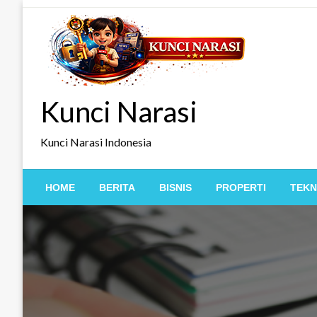
Skip
to
content
Kunci Narasi
Kunci Narasi Indonesia
HOME
BERITA
BISNIS
PROPERTI
TEKN