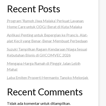
Recent Posts
Program ‘Rumoh Jiwa Malaka’ Perkuat Layanan
Home Care untuk ODGJ Berat di Kuta Malaka
Aplikasi Penting untuk Bepergian ke Prancis, Alat-
alat Kecil yang Benar-Benar Membuat Perbedaan
Suzuki Tampilkan Ragam Kendaraan Niaga Sesuai
Kebutuhan Bisnis di GIICOMVEC 2026
Mengapa Harga Rumah di Pinggir Jalan Lebih
Mahal
Laba Emiten Properti Hermanto Tanoko Melonjak
Recent Comments
Tidak ada komentar untuk ditampilkan.