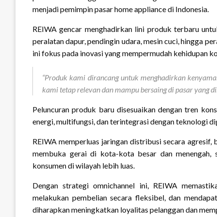
menjadi pemimpin pasar home appliance di Indonesia.
REIWA gencar menghadirkan lini produk terbaru unt
peralatan dapur, pendingin udara, mesin cuci, hingga pe
ini fokus pada inovasi yang mempermudah kehidupan k
“Produk kami dirancang untuk menghadirkan kenyamana
kami tetap relevan dan mampu bersaing di pasar yang d
Peluncuran produk baru disesuaikan dengan tren kons
energi, multifungsi, dan terintegrasi dengan teknologi d
REIWA memperluas jaringan distribusi secara agresif, 
membuka gerai di kota-kota besar dan menengah, 
konsumen di wilayah lebih luas.
Dengan strategi omnichannel ini, REIWA memasti
melakukan pembelian secara fleksibel, dan mendapat
diharapkan meningkatkan loyalitas pelanggan dan mempe