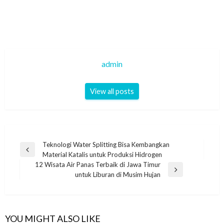
admin
View all posts
Navigasi
Teknologi Water Splitting Bisa Kembangkan
Previous
Material Katalis untuk Produksi Hidrogen
pos
Post
12 Wisata Air Panas Terbaik di Jawa Timur
Next
untuk Liburan di Musim Hujan
Post
YOU MIGHT ALSO LIKE