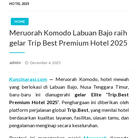
HOTEL 2025
HOME
Meruorah Komodo Labuan Bajo raih
gelar Trip Best Premium Hotel 2025
Posted
admin
Desember 4, 2025
on
Kuncinarasi.com
—
Meruorah Komodo, hotel mewah
yang berlokasi di Labuan Bajo, Nusa Tenggara Timur,
baru-baru ini dianugerahi
gelar Elite ‘Trip.Best
Premium Hotel 2025’
. Penghargaan ini diberikan oleh
platform perjalanan global
Trip.Best
, yang menilai hotel
berdasarkan kualitas layanan, fasilitas, ulasan tamu, dan
pengalaman menginap secara keseluruhan.
Prestasi ini menegaskan posisi
Meruorah
Komodo