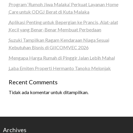
Program ‘Rumoh Jiwa Malaka’ Perkuat Layanan Home
Care untuk ODGJ Berat di Kuta Malaka
Aplikasi Penting untuk Bepergian ke Prancis, Alat-alat
Kecil yang Benar-Benar Membuat Perbedaan
Suzuki Tampilkan Ragam Kendaraan Niaga Sesuai
Kebutuhan Bisnis di GIICOMVEC 2026
Mengapa Harga Rumah di Pinggir Jalan Lebih Mahal
Laba Emiten Properti Hermanto Tanoko Melonjak
Recent Comments
Tidak ada komentar untuk ditampilkan.
Archives