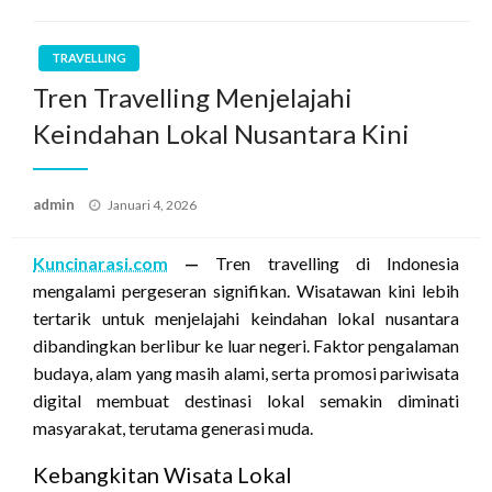
TRAVELLING
Tren Travelling Menjelajahi
Keindahan Lokal Nusantara Kini
Posted
admin
Januari 4, 2026
on
Kuncinarasi.com
—
Tren travelling di Indonesia
mengalami pergeseran signifikan. Wisatawan kini lebih
tertarik untuk menjelajahi keindahan lokal nusantara
dibandingkan berlibur ke luar negeri. Faktor pengalaman
budaya, alam yang masih alami, serta promosi pariwisata
digital membuat destinasi lokal semakin diminati
masyarakat, terutama generasi muda.
Kebangkitan Wisata Lokal