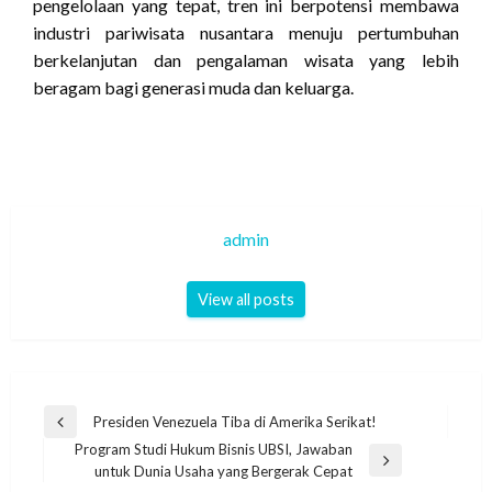
pengelolaan yang tepat, tren ini berpotensi membawa
industri pariwisata nusantara menuju pertumbuhan
berkelanjutan dan pengalaman wisata yang lebih
beragam bagi generasi muda dan keluarga.
admin
View all posts
Navigasi
Presiden Venezuela Tiba di Amerika Serikat!
Previous
pos
Program Studi Hukum Bisnis UBSI, Jawaban
Post
Next
untuk Dunia Usaha yang Bergerak Cepat
Post