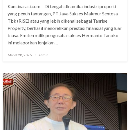
Kuncinarasi.com – Di tengah dinamika industri properti
yang penuh tantangan, PT Jaya Sukses Makmur Sentosa
Tbk (RISE) atau yang lebih dikenal sebagai Tanrise
Property, berhasil menorehkan prestasi finansial yang luar
biasa. Emiten milik pengusaha sukses Hermanto Tanoko
ini melaporkan lonjakan…
Posted
Maret 28, 2026
admin
on