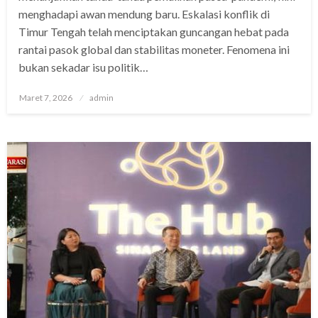
menghadapi awan mendung baru. Eskalasi konflik di
Timur Tengah telah menciptakan guncangan hebat pada
rantai pasok global dan stabilitas moneter. Fenomena ini
bukan sekadar isu politik…
Posted
Maret 7, 2026
admin
on