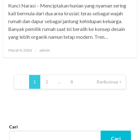
Kunci Narasi – Menciptakan hunian yang nyaman sering
kali bermula dari dua area krusial: teras sebagai wajah
rumah dan dapur sebagai jantung kehidupan keluarga.
Banyak pemilik rumah saat ini beralih ke konsep desain
yang lebih organik namun tetap modern. Tren…
Posted
Maret 4, 2026
admin
on
Paginasi
pos
1
2
…
8
Berikutnya
Cari
Cari