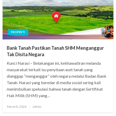
PROPERTI
Bank Tanah Pastikan Tanah SHM Menganggur
Tak Disita Negara
Kunci Narasi – Belakangan ini, kekhawatiran melanda
masyarakat terkait isu penyitaan aset tanah yang
dianggap “menganggur” oleh negara melalui Badan Bank
Tanah. Narasi yang beredar di media sosial sering kali
menimbulkan spekulasi bahwa tanah dengan Sertifikat
Hak Milik (SHM) yang…
Posted
Maret 8, 2026
admin
on