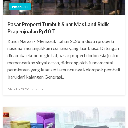
PROPERTI
Pasar Properti Tumbuh Sinar Mas Land Bidik
Prapenjualan Rp10 T
Kunci Narasi – Memasuki tahun 2026, industri properti
nasional menunjukkan resiliensi yang luar biasa. Di tengah
dinamika ekonomi global, pasar properti Indonesia justru
memancarkan sinyal cerah, didorong oleh fundamental
permintaan yang kuat serta munculnya kelompok pembeli
baru dari kalangan Generasi…
Posted
Maret 6, 2026
admin
on