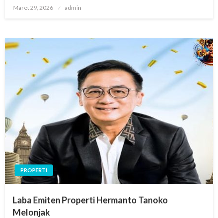
Posted
Maret 29, 2026
admin
on
PROPERTI
Laba Emiten Properti Hermanto Tanoko
Melonjak