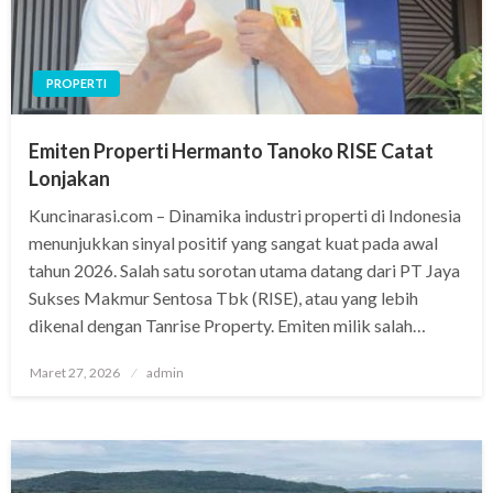
PROPERTI
Emiten Properti Hermanto Tanoko RISE Catat
Lonjakan
Kuncinarasi.com – Dinamika industri properti di Indonesia
menunjukkan sinyal positif yang sangat kuat pada awal
tahun 2026. Salah satu sorotan utama datang dari PT Jaya
Sukses Makmur Sentosa Tbk (RISE), atau yang lebih
dikenal dengan Tanrise Property. Emiten milik salah…
Posted
Maret 27, 2026
admin
on