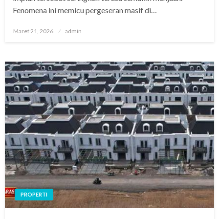
Fenomena ini memicu pergeseran masif di…
Posted
Maret 21, 2026
admin
on
PROPERTI