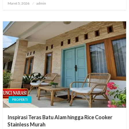
Posted
Maret 5, 2026
admin
on
PROPERTI
Inspirasi Teras Batu Alam hingga Rice Cooker
Stainless Murah