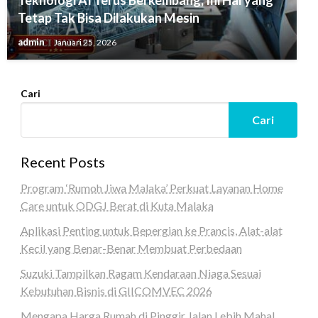
Teknologi AI Terus Berkembang, Ini Hal yang
Tetap Tak Bisa Dilakukan Mesin
admin
Januari 25, 2026
Cari
Cari
Recent Posts
Program ‘Rumoh Jiwa Malaka’ Perkuat Layanan Home
Care untuk ODGJ Berat di Kuta Malaka
Aplikasi Penting untuk Bepergian ke Prancis, Alat-alat
Kecil yang Benar-Benar Membuat Perbedaan
Suzuki Tampilkan Ragam Kendaraan Niaga Sesuai
Kebutuhan Bisnis di GIICOMVEC 2026
Mengapa Harga Rumah di Pinggir Jalan Lebih Mahal