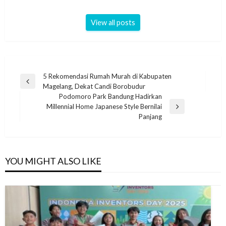
View all posts
Navigasi
5 Rekomendasi Rumah Murah di Kabupaten
Previous
Magelang, Dekat Candi Borobudur
pos
Post
Podomoro Park Bandung Hadirkan
Millennial Home Japanese Style Bernilai
Next
Panjang
Post
YOU MIGHT ALSO LIKE