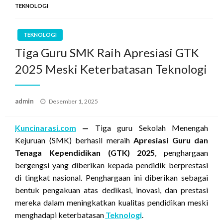
TEKNOLOGI
TEKNOLOGI
Tiga Guru SMK Raih Apresiasi GTK
2025 Meski Keterbatasan Teknologi
Posted
admin
Desember 1, 2025
on
Kuncinarasi.com
—
Tiga guru Sekolah Menengah
Kejuruan (SMK) berhasil meraih
Apresiasi Guru dan
Tenaga Kependidikan (GTK) 2025
, penghargaan
bergengsi yang diberikan kepada pendidik berprestasi
di tingkat nasional. Penghargaan ini diberikan sebagai
bentuk pengakuan atas dedikasi, inovasi, dan prestasi
mereka dalam meningkatkan kualitas pendidikan meski
menghadapi keterbatasan
Teknologi
.