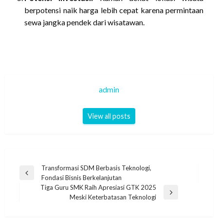
berpotensi naik harga lebih cepat karena permintaan
sewa jangka pendek dari wisatawan.
admin
View all posts
Navigasi
Transformasi SDM Berbasis Teknologi,
Previous
Fondasi Bisnis Berkelanjutan
pos
Post
Tiga Guru SMK Raih Apresiasi GTK 2025
Next
Meski Keterbatasan Teknologi
Post