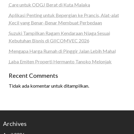
Care untuk ODGJ Berat di Kuta Malaka
Aplikasi Penting untuk Bepergian ke Prancis, Alat-alat
Kecil yang Benar-Benar Membuat Perbedaan
Suzuki Tampilkan Ragam Kendaraan Niaga Sesuai
Kebutuhan Bisnis di GIICOMVEC 2026
Mengapa Harga Rumah di Pinggir Jalan Lebih Mahal
Laba Emiten Properti Hermanto Tanoko Melonjak
Recent Comments
Tidak ada komentar untuk ditampilkan.
Archives