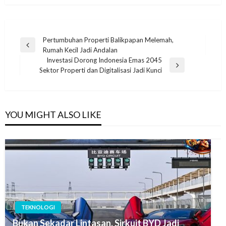
Navigasi
Pertumbuhan Properti Balikpapan Melemah,
Previous
Rumah Kecil Jadi Andalan
pos
Post
Investasi Dorong Indonesia Emas 2045
Next
Sektor Properti dan Digitalisasi Jadi Kunci
Post
YOU MIGHT ALSO LIKE
TEKNOLOGI
Bukan Sekadar Lintasan, Sirkuit BYD Jadi