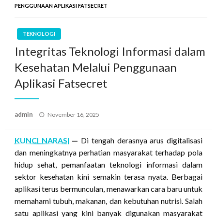
PENGGUNAAN APLIKASI FATSECRET
TEKNOLOGI
Integritas Teknologi Informasi dalam
Kesehatan Melalui Penggunaan
Aplikasi Fatsecret
Posted
admin
November 16, 2025
on
KUNCI NARASI
—
Di tengah derasnya arus digitalisasi
dan meningkatnya perhatian masyarakat terhadap pola
hidup sehat, pemanfaatan teknologi informasi dalam
sektor kesehatan kini semakin terasa nyata. Berbagai
aplikasi terus bermunculan, menawarkan cara baru untuk
memahami tubuh, makanan, dan kebutuhan nutrisi. Salah
satu aplikasi yang kini banyak digunakan masyarakat