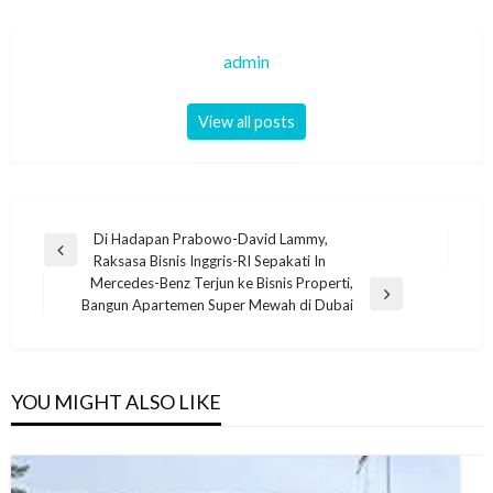
admin
View all posts
Navigasi
Di Hadapan Prabowo-David Lammy,
Previous
Raksasa Bisnis Inggris-RI Sepakati In
pos
Post
Mercedes-Benz Terjun ke Bisnis Properti,
Next
Bangun Apartemen Super Mewah di Dubai
Post
YOU MIGHT ALSO LIKE