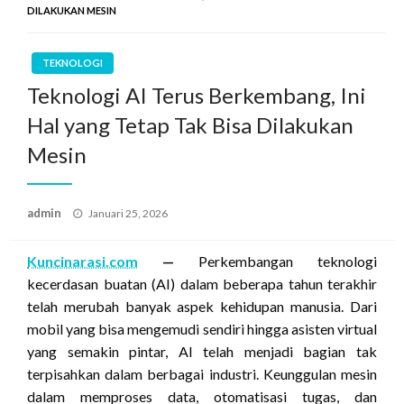
DILAKUKAN MESIN
TEKNOLOGI
Teknologi AI Terus Berkembang, Ini
Hal yang Tetap Tak Bisa Dilakukan
Mesin
Posted
admin
Januari 25, 2026
on
Kuncinarasi.com
—
Perkembangan teknologi
kecerdasan buatan (AI) dalam beberapa tahun terakhir
telah merubah banyak aspek kehidupan manusia. Dari
mobil yang bisa mengemudi sendiri hingga asisten virtual
yang semakin pintar, AI telah menjadi bagian tak
terpisahkan dalam berbagai industri. Keunggulan mesin
dalam memproses data, otomatisasi tugas, dan