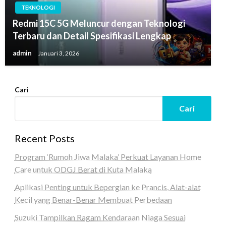
TEKNOLOGI
Redmi 15C 5G Meluncur dengan Teknologi
Terbaru dan Detail Spesifikasi Lengkap
admin
Januari 3, 2026
Cari
Cari
Recent Posts
Program ‘Rumoh Jiwa Malaka’ Perkuat Layanan Home
Care untuk ODGJ Berat di Kuta Malaka
Aplikasi Penting untuk Bepergian ke Prancis, Alat-alat
Kecil yang Benar-Benar Membuat Perbedaan
Suzuki Tampilkan Ragam Kendaraan Niaga Sesuai