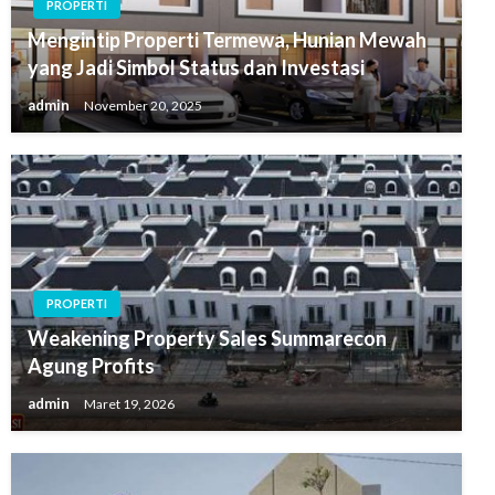
PROPERTI
Mengintip Properti Termewa, Hunian Mewah
yang Jadi Simbol Status dan Investasi
admin
November 20, 2025
PROPERTI
Weakening Property Sales Summarecon
Agung Profits
admin
Maret 19, 2026