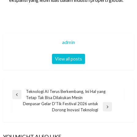
admin
View all posts
Navigasi
Teknologi AI Terus Berkembang, Ini Hal yang
Previous
Tetap Tak Bisa Dilakukan Mesin
pos
Post
Denpasar Gelar D’Tik Festival 2026 untuk
Next
Dorong Inovasi Teknologi
Post
YOU MIGHT ALSO LIKE