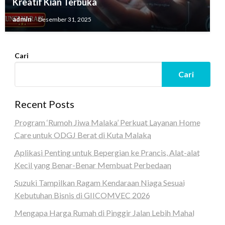
Kreatif Kian Terbuka
admin
Desember 31, 2025
Cari
Cari
Recent Posts
Program ‘Rumoh Jiwa Malaka’ Perkuat Layanan Home
Care untuk ODGJ Berat di Kuta Malaka
Aplikasi Penting untuk Bepergian ke Prancis, Alat-alat
Kecil yang Benar-Benar Membuat Perbedaan
Suzuki Tampilkan Ragam Kendaraan Niaga Sesuai
Kebutuhan Bisnis di GIICOMVEC 2026
Mengapa Harga Rumah di Pinggir Jalan Lebih Mahal