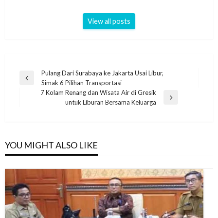
View all posts
Navigasi
Pulang Dari Surabaya ke Jakarta Usai Libur,
Previous
Simak 6 Pilihan Transportasi
pos
Post
7 Kolam Renang dan Wisata Air di Gresik
Next
untuk Liburan Bersama Keluarga
Post
YOU MIGHT ALSO LIKE