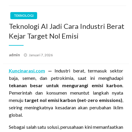
TEKNOLOGI
Teknologi AI Jadi Cara Industri Berat
Kejar Target Nol Emisi
Posted
admin
Januari 7, 2026
on
Kuncinarasi.com
—
Industri berat, termasuk sektor
baja, semen, dan petrokimia, saat ini menghadapi
tekanan besar untuk mengurangi emisi karbon
.
Pemerintah dan konsumen menuntut langkah nyata
menuju
target nol emisi karbon (net-zero emissions)
,
seiring meningkatnya kesadaran akan perubahan iklim
global.
Sebagai salah satu solusi, perusahaan kini memanfaatkan