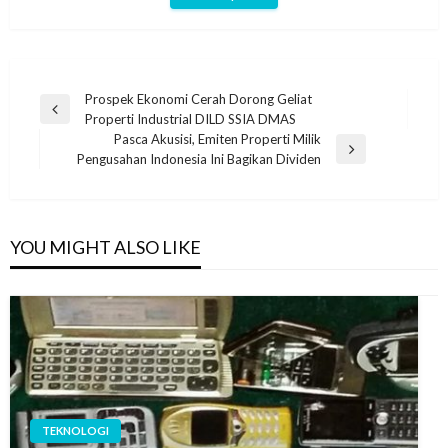
Navigasi
Prospek Ekonomi Cerah Dorong Geliat
Previous
Properti Industrial DILD SSIA DMAS
pos
Post
Pasca Akusisi, Emiten Properti Milik
Next
Pengusahan Indonesia Ini Bagikan Dividen
Post
YOU MIGHT ALSO LIKE
TEKNOLOGI