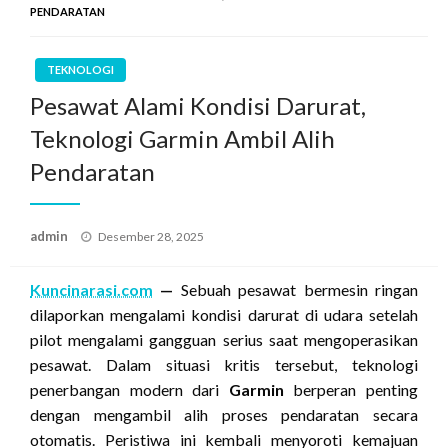
PENDARATAN
TEKNOLOGI
Pesawat Alami Kondisi Darurat,
Teknologi Garmin Ambil Alih
Pendaratan
Posted
admin
Desember 28, 2025
on
Kuncinarasi.com
—
Sebuah pesawat bermesin ringan
dilaporkan mengalami kondisi darurat di udara setelah
pilot mengalami gangguan serius saat mengoperasikan
pesawat. Dalam situasi kritis tersebut, teknologi
penerbangan modern dari
Garmin
berperan penting
dengan mengambil alih proses pendaratan secara
otomatis. Peristiwa ini kembali menyoroti kemajuan