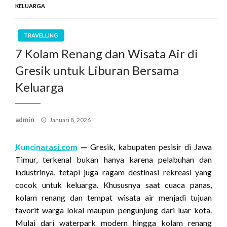
KELUARGA
TRAVELLING
7 Kolam Renang dan Wisata Air di
Gresik untuk Liburan Bersama
Keluarga
Posted
admin
Januari 8, 2026
on
Kuncinarasi.com
—
Gresik, kabupaten pesisir di Jawa
Timur, terkenal bukan hanya karena pelabuhan dan
industrinya, tetapi juga ragam destinasi rekreasi yang
cocok untuk keluarga. Khususnya saat cuaca panas,
kolam renang dan tempat wisata air menjadi tujuan
favorit warga lokal maupun pengunjung dari luar kota.
Mulai dari waterpark modern hingga kolam renang