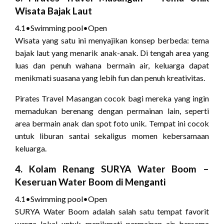
Wisata Bajak Laut
4.1
•
Swimming pool
•
Open
Wisata yang satu ini menyajikan konsep berbeda: tema
bajak laut yang menarik anak-anak. Di tengah area yang
luas dan penuh wahana bermain air, keluarga dapat
menikmati suasana yang lebih fun dan penuh kreativitas.
Pirates Travel Masangan cocok bagi mereka yang ingin
memadukan berenang dengan permainan lain, seperti
area bermain anak dan spot foto unik. Tempat ini cocok
untuk liburan santai sekaligus momen kebersamaan
keluarga.
4.
Kolam Renang SURYA Water Boom
–
Keseruan Water Boom di Menganti
4.1
•
Swimming pool
•
Open
SURYA Water Boom adalah salah satu tempat favorit
warga lokal untuk menikmati permainan air bersama