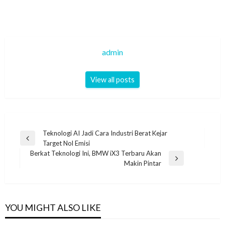
admin
View all posts
Navigasi
Teknologi AI Jadi Cara Industri Berat Kejar
Previous
Target Nol Emisi
pos
Post
Berkat Teknologi Ini, BMW iX3 Terbaru Akan
Next
Makin Pintar
Post
YOU MIGHT ALSO LIKE