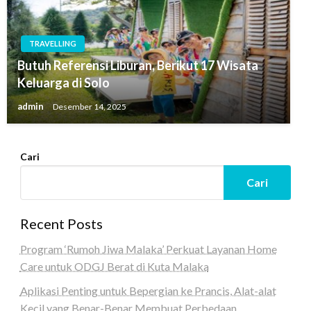
TRAVELLING
Butuh Referensi Liburan, Berikut 17 Wisata
Keluarga di Solo
admin
Desember 14, 2025
Cari
Cari
Recent Posts
Program ‘Rumoh Jiwa Malaka’ Perkuat Layanan Home
Care untuk ODGJ Berat di Kuta Malaka
Aplikasi Penting untuk Bepergian ke Prancis, Alat-alat
Kecil yang Benar-Benar Membuat Perbedaan