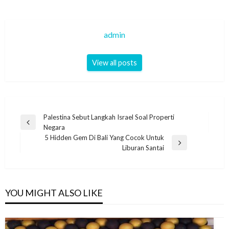
admin
View all posts
Navigasi
Palestina Sebut Langkah Israel Soal Properti
Previous
Negara
pos
Post
5 Hidden Gem Di Bali Yang Cocok Untuk
Next
Liburan Santai
Post
YOU MIGHT ALSO LIKE