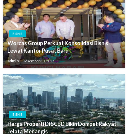
BISNIS
Worcas Group Perkuat Konsolidasi Bisnis
Lewat Kantor Pusat Baru
admin
Desember 30, 2025
BISNIS
Harga Properti Di SCBD Bikin Dompet Rakyat
Jelata Menangis