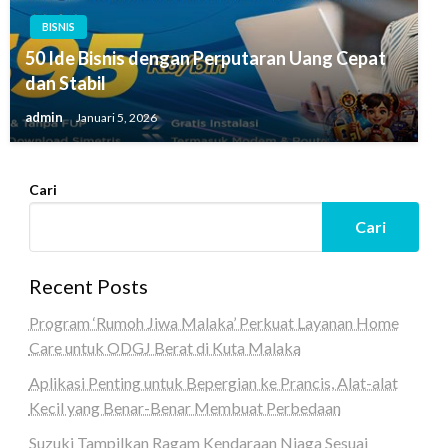
BISNIS
50 Ide Bisnis dengan Perputaran Uang Cepat
dan Stabil
admin
Januari 5, 2026
Cari
Cari
Recent Posts
Program ‘Rumoh Jiwa Malaka’ Perkuat Layanan Home
Care untuk ODGJ Berat di Kuta Malaka
Aplikasi Penting untuk Bepergian ke Prancis, Alat-alat
Kecil yang Benar-Benar Membuat Perbedaan
Suzuki Tampilkan Ragam Kendaraan Niaga Sesuai