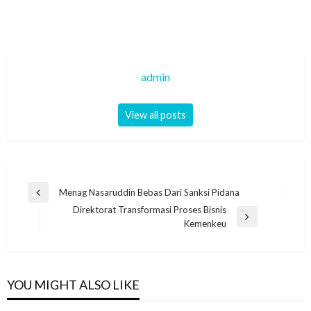
admin
View all posts
Navigasi
Menag Nasaruddin Bebas Dari Sanksi Pidana
Previous
pos
Direktorat Transformasi Proses Bisnis
Post
Next
Kemenkeu
Post
YOU MIGHT ALSO LIKE