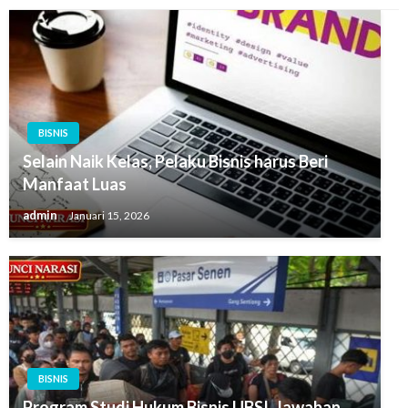
BISNIS
Selain Naik Kelas, Pelaku Bisnis harus Beri
Manfaat Luas
admin
Januari 15, 2026
BISNIS
Program Studi Hukum Bisnis UBSI, Jawaban