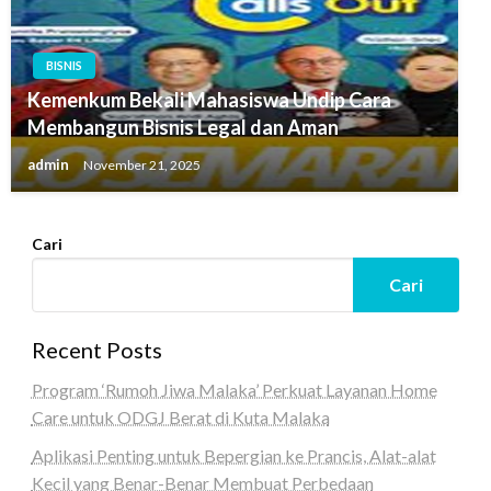
BISNIS
Kemenkum Bekali Mahasiswa Undip Cara
Membangun Bisnis Legal dan Aman
admin
November 21, 2025
Cari
Cari
Recent Posts
Program ‘Rumoh Jiwa Malaka’ Perkuat Layanan Home
Care untuk ODGJ Berat di Kuta Malaka
Aplikasi Penting untuk Bepergian ke Prancis, Alat-alat
Kecil yang Benar-Benar Membuat Perbedaan