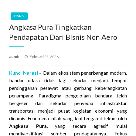
BISNIS
Angkasa Pura Tingkatkan
Pendapatan Dari Bisnis Non Aero
Posted
admin
Februari 25, 2026
on
Kunci Narasi
– Dalam ekosistem penerbangan modern,
bandar udara tidak lagi sekadar menjadi tempat
persinggahan pesawat atau gerbang keberangkatan
penumpang. Paradigma pengelolaan bandara telah
bergeser dari sekadar penyedia infrastruktur
transportasi menjadi pusat kegiatan ekonomi yang
dinamis. Fenomena inilah yang kini tengah ditekuni oleh
Angkasa Pura
, yang secara agresif mulai
mendiversifikasi sumber pendapatannya. Fokus