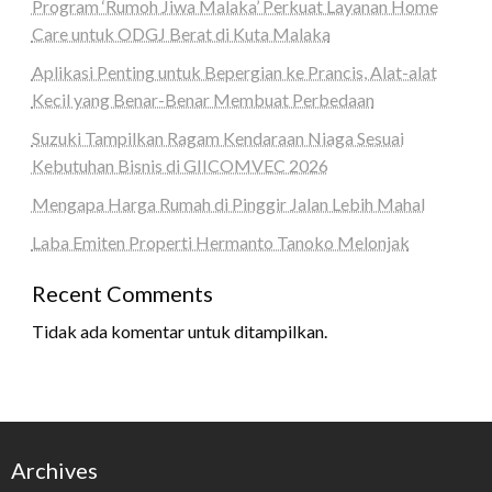
Program ‘Rumoh Jiwa Malaka’ Perkuat Layanan Home
Care untuk ODGJ Berat di Kuta Malaka
Aplikasi Penting untuk Bepergian ke Prancis, Alat-alat
Kecil yang Benar-Benar Membuat Perbedaan
Suzuki Tampilkan Ragam Kendaraan Niaga Sesuai
Kebutuhan Bisnis di GIICOMVEC 2026
Mengapa Harga Rumah di Pinggir Jalan Lebih Mahal
Laba Emiten Properti Hermanto Tanoko Melonjak
Recent Comments
Tidak ada komentar untuk ditampilkan.
Archives