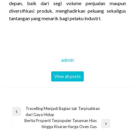
depan, baik dari segi volume penjualan maupun
diversifikasi produk, menghadirkan peluang sekaligus
tantangan yang menarik bagi pelaku industri.
admin
View all posts
Navigasi
Travelling Menjadi Bagian tak Terpisahkan
Previous
dari Gaya Hidup
pos
Post
Berita Properti Terpopuler Tanaman Hias
Next
hingga Kisaran Harga Oven Gas
Post