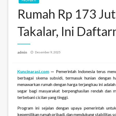
PROPERTI
Rumah Rp 173 Jut
Takalar, Ini Daftar
Posted
admin
Desember 9, 2025
on
Kuncinarasi.com
—
Pemerintah Indonesia terus me
berbagai skema subsidi, termasuk hunian dengan h
menawarkan rumah dengan harga terjangkau ini adala
segar bagi masyarakat berpenghasilan rendah dan me
terbebani cicilan yang tinggi.
Program ini sejalan dengan upaya pemerintah unt
kepemilikan rumah pribadi, dan mendukung stabilitas s