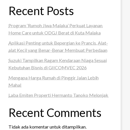
Recent Posts
Program ‘Rumoh Jiwa Malaka’ Perkuat Layanan
Home Care untuk ODGJ Berat di Kuta Malaka
Aplikasi Penting untuk Bepergian ke Prancis, Alat-
alat Kecil yang Benar-Benar Membuat Perbedaan
Suzuki Tampilkan Ragam Kendaraan Niaga Sesuai
Kebutuhan Bisnis di GIICOMVEC 2026
Mengapa Harga Rumah di Pinggir Jalan Lebih
Mahal
Laba Emiten Properti Hermanto Tanoko Melonjak
Recent Comments
Tidak ada komentar untuk ditampilkan.