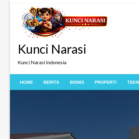
Skip
to
content
Kunci Narasi
Kunci Narasi Indonesia
HOME
BERITA
BISNIS
PROPERTI
TEKN