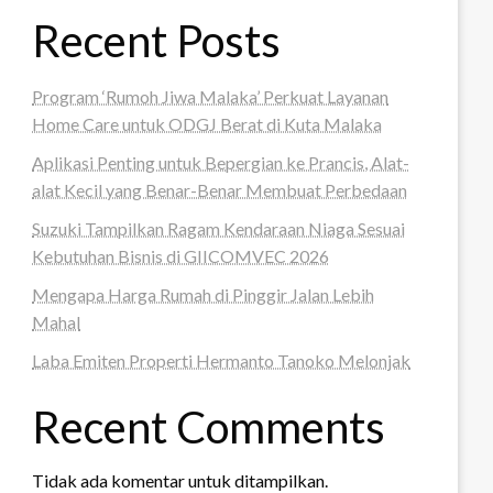
Recent Posts
Program ‘Rumoh Jiwa Malaka’ Perkuat Layanan
Home Care untuk ODGJ Berat di Kuta Malaka
Aplikasi Penting untuk Bepergian ke Prancis, Alat-
alat Kecil yang Benar-Benar Membuat Perbedaan
Suzuki Tampilkan Ragam Kendaraan Niaga Sesuai
Kebutuhan Bisnis di GIICOMVEC 2026
Mengapa Harga Rumah di Pinggir Jalan Lebih
Mahal
Laba Emiten Properti Hermanto Tanoko Melonjak
Recent Comments
Tidak ada komentar untuk ditampilkan.