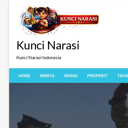
Skip
to
content
Kunci Narasi
Kunci Narasi Indonesia
HOME
BERITA
BISNIS
PROPERTI
TEKN