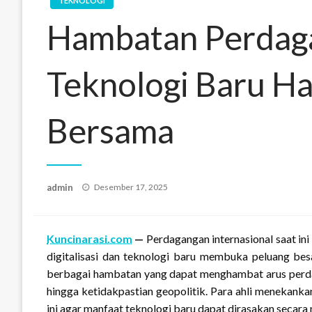
TEKNOLOGI
Hambatan Perdag
Teknologi Baru Ha
Bersama
Posted
admin
Desember 17, 2025
on
Kuncinarasi.com
—
Perdagangan internasional saat in
digitalisasi dan teknologi baru membuka peluang besa
berbagai hambatan yang dapat menghambat arus perdaga
hingga ketidakpastian geopolitik. Para ahli menekank
ini agar manfaat teknologi baru dapat dirasakan secara