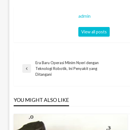
admin
View all posts
Era Baru Operasi Minim Nyeri dengan
Navigasi
Teknologi Robotik, Ini Penyakit yang
Previous
Ditangani
Post
pos
YOU MIGHT ALSO LIKE