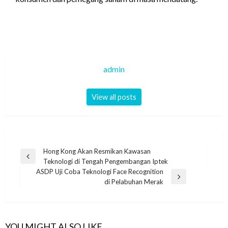
admin
View all posts
Navigasi
Hong Kong Akan Resmikan Kawasan
Previous
Teknologi di Tengah Pengembangan Iptek
pos
Post
ASDP Uji Coba Teknologi Face Recognition
Next
di Pelabuhan Merak
Post
YOU MIGHT ALSO LIKE