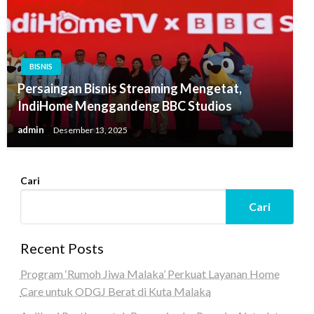
BISNIS
Persaingan Bisnis Streaming Mengetat,
IndiHome Menggandeng BBC Studios
admin
Desember 13, 2025
Cari
Cari
Recent Posts
Program ‘Rumoh Jiwa Malaka’ Perkuat Layanan Home
Care untuk ODGJ Berat di Kuta Malaka