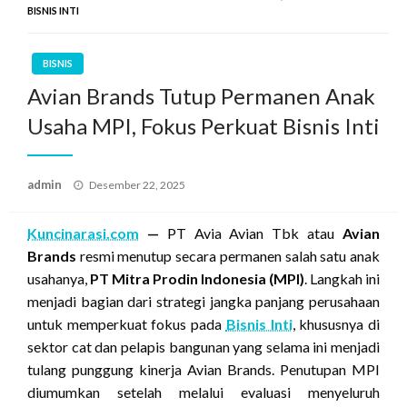
BISNIS INTI
BISNIS
Avian Brands Tutup Permanen Anak
Usaha MPI, Fokus Perkuat Bisnis Inti
Posted
admin
Desember 22, 2025
on
Kuncinarasi.com
—
PT Avia Avian Tbk atau
Avian
Brands
resmi menutup secara permanen salah satu anak
usahanya,
PT Mitra Prodin Indonesia (MPI)
. Langkah ini
menjadi bagian dari strategi jangka panjang perusahaan
untuk memperkuat fokus pada
Bisnis Inti
, khususnya di
sektor cat dan pelapis bangunan yang selama ini menjadi
tulang punggung kinerja Avian Brands. Penutupan MPI
diumumkan setelah melalui evaluasi menyeluruh