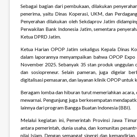
Sebagai bagian dari pembukaan, dilakukan penyerahan s
penerima, yaitu Dinas Koperasi, UKM, dan Perdagang
Penyerahan dilakukan oleh Sekdaprov Jatim didampi
Perwakilan Bank Indonesia Jatim, sementara penyerah
Ketua DPRD Jatim.
Ketua Harian OPOP Jatim sekaligus Kepala Dinas Ko
dalam laporannya menyampaikan bahwa OPOP Expo 20
November 2025. Sebanyak 35 stan produk unggulan dit
dan sosiopreneur. Selain pameran, juga digelar be
digitalisasi pemasaran, dan layanan klinik OPOP untuk 
Beragam lomba dan hiburan turut memeriahkan acara, di
mewarnai. Pengunjung juga berkesempatan mendapatka
lainnya dari program Bangga Buatan Indonesia (BBI).
Melalui kegiatan ini, Pemerintah Provinsi Jawa Ti
antara pemerintah, dunia usaha, dan komunitas pesant
nilai Islam. Dengan semangat sinergi dan kemandiria