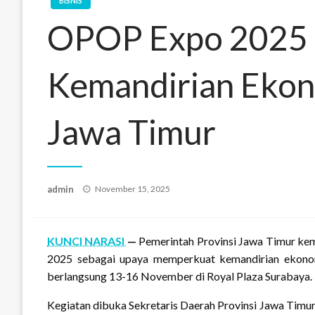
BISNIS
OPOP Expo 2025
Kemandirian Ekon
Jawa Timur
Posted
admin
November 15, 2025
on
KUNCI NARASI
—
Pemerintah Provinsi Jawa Timur ke
2025 sebagai upaya memperkuat kemandirian ekonomi
berlangsung 13-16 November di Royal Plaza Surabaya.
Kegiatan dibuka Sekretaris Daerah Provinsi Jawa Timu