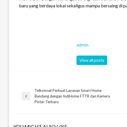
baru yang berdaya lokal sekaligus mampu bersaing di p
admin
View all posts
Telkomsel Perkuat Layanan Smart Home
Navigasi
Bandung dengan IndiHome FTTR dan Kamera
Previous
Pintar Terbaru
Post
pos
YOU MIGHT ALSO LIKE