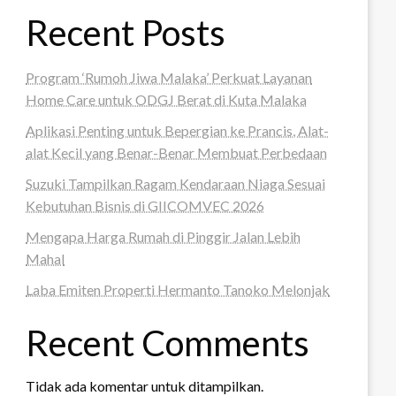
Recent Posts
Program ‘Rumoh Jiwa Malaka’ Perkuat Layanan
Home Care untuk ODGJ Berat di Kuta Malaka
Aplikasi Penting untuk Bepergian ke Prancis, Alat-
alat Kecil yang Benar-Benar Membuat Perbedaan
Suzuki Tampilkan Ragam Kendaraan Niaga Sesuai
Kebutuhan Bisnis di GIICOMVEC 2026
Mengapa Harga Rumah di Pinggir Jalan Lebih
Mahal
Laba Emiten Properti Hermanto Tanoko Melonjak
Recent Comments
Tidak ada komentar untuk ditampilkan.