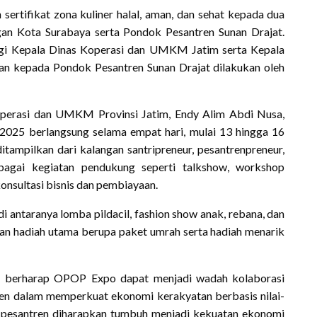
ertifikat zona kuliner halal, aman, dan sehat kepada dua
an Kota Surabaya serta Pondok Pesantren Sunan Drajat.
ngi Kepala Dinas Koperasi dan UMKM Jatim serta Kepala
an kepada Pondok Pesantren Sunan Drajat dilakukan oleh
perasi dan UMKM Provinsi Jatim, Endy Alim Abdi Nusa,
25 berlangsung selama empat hari, mulai 13 hingga 16
ampilkan dari kalangan santripreneur, pesantrenpreneur,
rbagai kegiatan pendukung seperti talkshow, workshop
konsultasi bisnis dan pembiayaan.
 antaranya lomba pildacil, fashion show anak, rebana, dan
n hadiah utama berupa paket umrah serta hadiah menarik
mur berharap OPOP Expo dapat menjadi wadah kolaborasi
ren dalam memperkuat ekonomi kerakyatan berbasis nilai-
n, pesantren diharapkan tumbuh menjadi kekuatan ekonomi