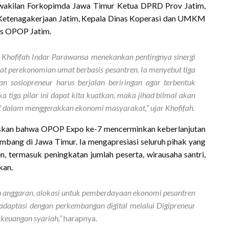
rwakilan Forkopimda Jawa Timur Ketua DPRD Prov Jatim,
 Ketenagakerjaan Jatim, Kepala Dinas Koperasi dan UMKM
us OPOP Jatim.
Khofifah Indar Parawansa menekankan pentingnya sinergi
at perekonomian umat berbasis pesantren. Ia menyebut tiga
an sosiopreneur harus berjalan beriringan agar terbentuk
a tiga pilar ini dapat kita kuatkan, maka jihad bilmal akan
 dalam menggerakkan ekonomi masyarakat,” ujar Khofifah.
askan bahwa OPOP Expo ke-7 mencerminkan keberlanjutan
bang di Jawa Timur. Ia mengapresiasi seluruh pihak yang
 termasuk peningkatan jumlah peserta, wirausaha santri,
kan.
 anggaran, alokasi untuk pemberdayaan ekonomi pesantren
adaptasi dengan perkembangan digital melalui Digipreneur
 keuangan syariah,”
harapnya.