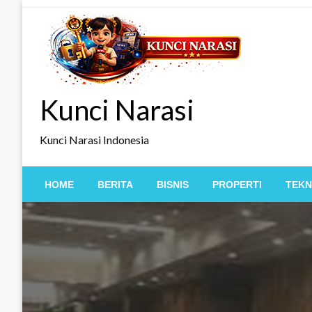
Skip
to
content
Kunci Narasi
Kunci Narasi Indonesia
HOME
BERITA
BISNIS
PROPERTI
TEKN