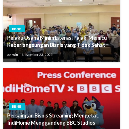
BISNIS
Pelaku Usaha Minim Literasi Pajak, Memicu
Keberlangsungan Bisnis yang Tidak Sehat
admin
November 23, 2025
BISNIS
Persaingan Bisnis Streaming Mengetat,
IndiHome Menggandeng BBC Studios