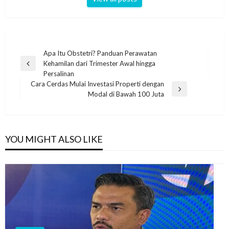
Navigasi
Apa Itu Obstetri? Panduan Perawatan
Kehamilan dari Trimester Awal hingga
pos
Previous
Persalinan
Post
Cara Cerdas Mulai Investasi Properti dengan
Next
Modal di Bawah 100 Juta
Post
YOU MIGHT ALSO LIKE