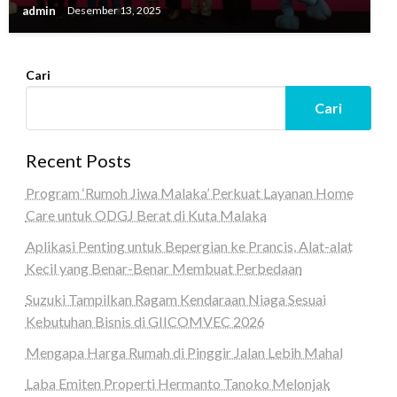
admin
Desember 13, 2025
Cari
Cari
Recent Posts
Program ‘Rumoh Jiwa Malaka’ Perkuat Layanan Home
Care untuk ODGJ Berat di Kuta Malaka
Aplikasi Penting untuk Bepergian ke Prancis, Alat-alat
Kecil yang Benar-Benar Membuat Perbedaan
Suzuki Tampilkan Ragam Kendaraan Niaga Sesuai
Kebutuhan Bisnis di GIICOMVEC 2026
Mengapa Harga Rumah di Pinggir Jalan Lebih Mahal
Laba Emiten Properti Hermanto Tanoko Melonjak