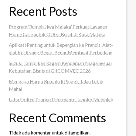
Recent Posts
Program ‘Rumoh Jiwa Malaka’ Perkuat Layanan
Home Care untuk ODGJ Berat di Kuta Malaka
Aplikasi Penting untuk Bepergian ke Prancis, Alat-
alat Kecil yang Benar-Benar Membuat Perbedaan
Suzuki Tampilkan Ragam Kendaraan Niaga Sesuai
Kebutuhan Bisnis di GIICOMVEC 2026
Mengapa Harga Rumah di Pinggir Jalan Lebih
Mahal
Laba Emiten Properti Hermanto Tanoko Melonjak
Recent Comments
Tidak ada komentar untuk ditampilkan.