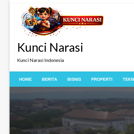
Skip
to
content
Kunci Narasi
Kunci Narasi Indonesia
HOME
BERITA
BISNIS
PROPERTI
TEKN