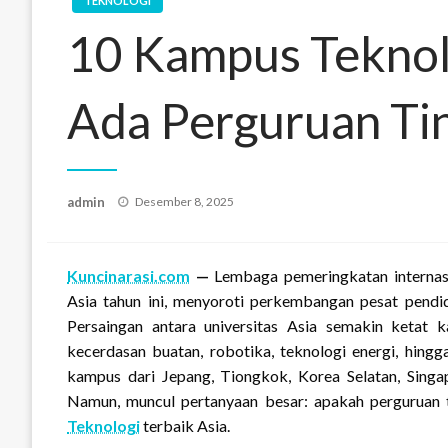
TEKNOLOGI
10 Kampus Teknolo
Ada Perguruan Tin
Posted
admin
Desember 8, 2025
on
Kuncinarasi.com
—
Lembaga pemeringkatan internasi
Asia tahun ini, menyoroti perkembangan pesat pendidik
Persaingan antara universitas Asia semakin ketat 
kecerdasan buatan, robotika, teknologi energi, hing
kampus dari Jepang, Tiongkok, Korea Selatan, Sing
Namun, muncul pertanyaan besar: apakah perguruan t
Teknologi
terbaik Asia.