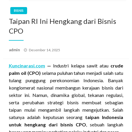
BISNIS
Taipan RI Ini Hengkang dari Bisnis
CPO
Posted
admin
Desember 14, 2025
on
Kuncinarasi.com
—
Industri kelapa sawit atau
crude
palm oil (CPO)
selama puluhan tahun menjadi salah satu
tulang punggung perekonomian Indonesia. Banyak
konglomerat nasional membangun kerajaan bisnis dari
sektor ini. Namun, dinamika global, tekanan regulasi,
serta perubahan strategi bisnis membuat sebagian
taipan mulai mengambil langkah mengejutkan. Salah
satunya adalah keputusan seorang
taipan Indonesia
untuk hengkang dari bisnis CPO
, sebuah langkah
besar yang memicu perhatian pelaku industri dan pasar.