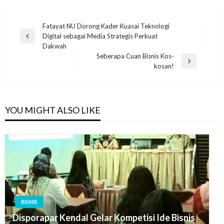
Navigasi
Fatayat NU Dorong Kader Kuasai Teknologi
Digital sebagai Media Strategis Perkuat
pos
Previous
Dakwah
Post
Seberapa Cuan Bisnis Kos-
Next
kosan!
Post
YOU MIGHT ALSO LIKE
BISNIS
Disporapar Kendal Gelar Kompetisi Ide Bisnis