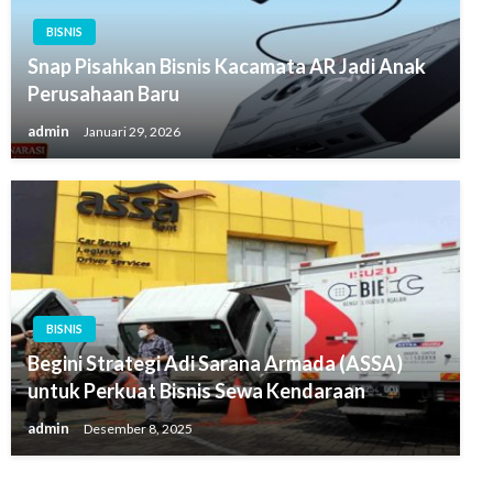
BISNIS
Snap Pisahkan Bisnis Kacamata AR Jadi Anak
Perusahaan Baru
admin
Januari 29, 2026
BISNIS
Begini Strategi Adi Sarana Armada (ASSA)
untuk Perkuat Bisnis Sewa Kendaraan
admin
Desember 8, 2025