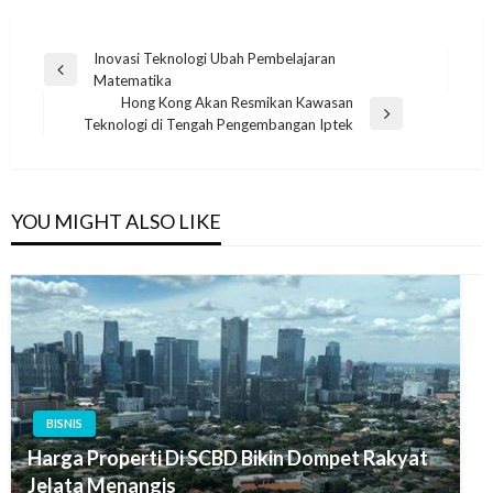
Navigasi
Inovasi Teknologi Ubah Pembelajaran
Previous
Matematika
pos
Post
Hong Kong Akan Resmikan Kawasan
Next
Teknologi di Tengah Pengembangan Iptek
Post
YOU MIGHT ALSO LIKE
BISNIS
Harga Properti Di SCBD Bikin Dompet Rakyat
Jelata Menangis