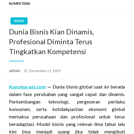
KOMPETENSI
BISNIS
Dunia Bisnis Kian Dinamis,
Profesional Diminta Terus
Tingkatkan Kompetensi
Posted
admin
Desember 21, 2025
on
Kuncinarasi.com
—
Dunia bisnis global saat ini berada
dalam fase perubahan yang sangat cepat dan dinamis.
Perkembangan teknologi, pergeseran perilaku
konsumen, serta ketidakpastian ekonomi global
memaksa perusahaan dan profesional untuk terus
beradaptasi. Model bisnis yang relevan lima tahun lalu
kini bisa menjadi usang jika tidak mengikuti