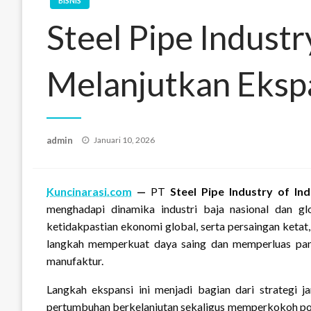
BISNIS
Steel Pipe Industr
Melanjutkan Ekspa
Posted
admin
Januari 10, 2026
on
Kuncinarasi.com
—
PT
Steel Pipe Industry of In
menghadapi dinamika industri baja nasional dan gl
ketidakpastian ekonomi global, serta persaingan ketat
langkah memperkuat daya saing dan memperluas pangsa
manufaktur.
Langkah ekspansi ini menjadi bagian dari strategi
pertumbuhan berkelanjutan sekaligus memperkokoh posis