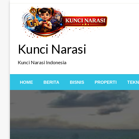
Skip
to
content
Kunci Narasi
Kunci Narasi Indonesia
HOME
BERITA
BISNIS
PROPERTI
TEKN