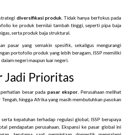
strategi
diversifikasi produk
. Tidak hanya berfokus pada
olio ke produk bernilai tambah tinggi, seperti pipa baja
migas, serta produk baja struktural.
han pasar yang semakin spesifik, sekaligus mengurangi
ngan portofolio produk yang lebih beragam, ISSP memiliki
 dalam negeri maupun luar negeri.
 Jadi Prioritas
h perhatian besar pada
pasar ekspor
. Perusahaan melihat
r Tengah, hingga Afrika yang masih membutuhkan pasokan
serta kepatuhan terhadap regulasi global, ISSP berupaya
tal pendapatan perusahaan. Ekspansi ke pasar global ini
ngan, terutama saat permintaan domestik mengalami