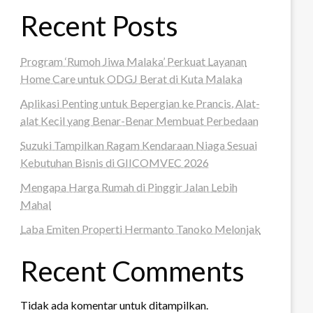
Recent Posts
Program ‘Rumoh Jiwa Malaka’ Perkuat Layanan
Home Care untuk ODGJ Berat di Kuta Malaka
Aplikasi Penting untuk Bepergian ke Prancis, Alat-
alat Kecil yang Benar-Benar Membuat Perbedaan
Suzuki Tampilkan Ragam Kendaraan Niaga Sesuai
Kebutuhan Bisnis di GIICOMVEC 2026
Mengapa Harga Rumah di Pinggir Jalan Lebih
Mahal
Laba Emiten Properti Hermanto Tanoko Melonjak
Recent Comments
Tidak ada komentar untuk ditampilkan.