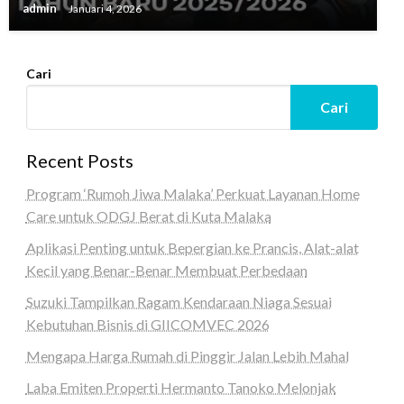
admin
Januari 4, 2026
Cari
Cari
Recent Posts
Program ‘Rumoh Jiwa Malaka’ Perkuat Layanan Home
Care untuk ODGJ Berat di Kuta Malaka
Aplikasi Penting untuk Bepergian ke Prancis, Alat-alat
Kecil yang Benar-Benar Membuat Perbedaan
Suzuki Tampilkan Ragam Kendaraan Niaga Sesuai
Kebutuhan Bisnis di GIICOMVEC 2026
Mengapa Harga Rumah di Pinggir Jalan Lebih Mahal
Laba Emiten Properti Hermanto Tanoko Melonjak