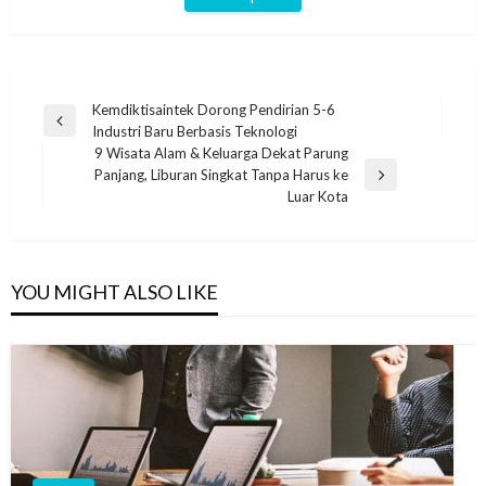
Navigasi
Kemdiktisaintek Dorong Pendirian 5-6
Previous
Industri Baru Berbasis Teknologi
pos
Post
9 Wisata Alam & Keluarga Dekat Parung
Panjang, Liburan Singkat Tanpa Harus ke
Next
Luar Kota
Post
YOU MIGHT ALSO LIKE