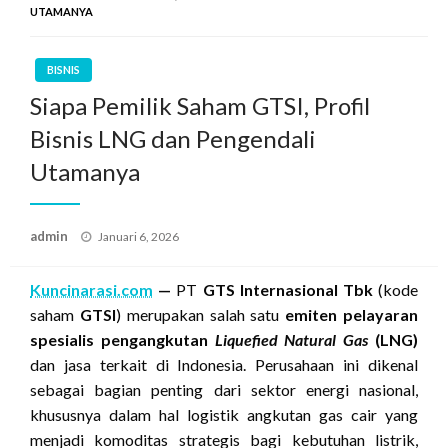
UTAMANYA
BISNIS
Siapa Pemilik Saham GTSI, Profil
Bisnis LNG dan Pengendali
Utamanya
Posted
admin
Januari 6, 2026
on
Kuncinarasi.com
—
PT
GTS Internasional Tbk
(kode
saham
GTSI
) merupakan salah satu
emiten pelayaran
spesialis pengangkutan
Liquefied Natural Gas
(LNG)
dan jasa terkait di Indonesia. Perusahaan ini dikenal
sebagai bagian penting dari sektor energi nasional,
khususnya dalam hal logistik angkutan gas cair yang
menjadi komoditas strategis bagi kebutuhan listrik,