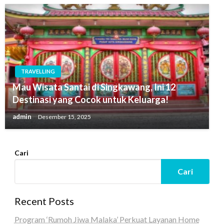
TRAVELLING
Mau Wisata Santai di Singkawang, Ini 12
Destinasi yang Cocok untuk Keluarga!
admin
Desember 15, 2025
Cari
Cari
Recent Posts
Program ‘Rumoh Jiwa Malaka’ Perkuat Layanan Home