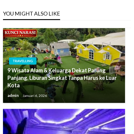
YOU MIGHT ALSO LIKE
TRAVELLING
9 Wisata Alam & Keluarga Dekat Parung
Panjang, Liburan Singkat Tanpa Harus ke Luar
Kota
admin
Januari 6, 2026