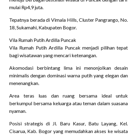
mulai Rp4,9 juta.
Tepatnya berada di Vimala Hills, Cluster Pangrango, No.
18, Sukamahi, Kabupaten Bogor.
Vila Rumah Putih Ardilla Puncak
Vila Rumah Putih Ardilla Puncak menjadi pilihan tepat
bagi wisatawan yang mencari ketenangan.
Akomodasi berbintang lima ini menonjolkan desain
minimalis dengan dominasi warna putih yang elegan dan
menenangkan.
Area teras luas dan ruang bersama ideal untuk
berkumpul bersama keluarga atau teman dalam suasana
nyaman.
Posisi strategis di Jl. Baru Kasur, Batu Layang, Kel.
Cisarua, Kab. Bogor yang memudahkan akses ke wisata