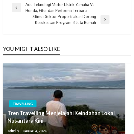
Navigasi
Adu Teknologi Motor Listrik Yamaha Vs
Previous
Honda, Fitur dan Performa Terbaru
pos
Post
Stimus Sektor Properti akan Dorong
Next
Kesuksesan Program 3 Juta Rumah
Post
YOU MIGHT ALSO LIKE
TRAVELLING
Tren Travelling Menjelajahi Keindahan Lokal
Nusantara Kini
admin
Januari 4, 2026