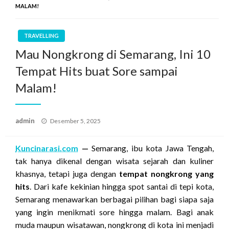
MALAM!
TRAVELLING
Mau Nongkrong di Semarang, Ini 10
Tempat Hits buat Sore sampai
Malam!
Posted
admin
Desember 5, 2025
on
Kuncinarasi.com
—
Semarang, ibu kota Jawa Tengah,
tak hanya dikenal dengan wisata sejarah dan kuliner
khasnya, tetapi juga dengan
tempat nongkrong yang
hits
. Dari kafe kekinian hingga spot santai di tepi kota,
Semarang menawarkan berbagai pilihan bagi siapa saja
yang ingin menikmati sore hingga malam. Bagi anak
muda maupun wisatawan, nongkrong di kota ini menjadi