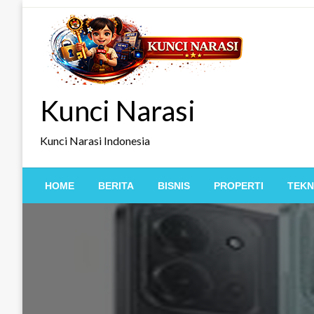
Skip
to
content
Kunci Narasi
Kunci Narasi Indonesia
HOME
BERITA
BISNIS
PROPERTI
TEKN