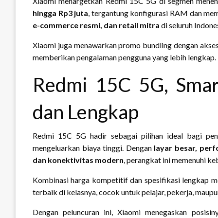
Xiaomi menargetkan Redmi 15C 5G di segmen menenga
hingga Rp3 juta
, tergantung konfigurasi RAM dan memor
e-commerce resmi, dan retail mitra
di seluruh Indones
Xiaomi juga menawarkan promo bundling dengan aksesor
memberikan pengalaman pengguna yang lebih lengkap.
Redmi 15C 5G, Smar
dan Lengkap
Redmi 15C 5G hadir sebagai pilihan ideal bagi pe
mengeluarkan biaya tinggi. Dengan
layar besar, per
dan konektivitas modern
, perangkat ini memenuhi ke
Kombinasi harga kompetitif dan spesifikasi lengkap
terbaik di kelasnya, cocok untuk pelajar, pekerja, maup
Dengan peluncuran ini, Xiaomi menegaskan posisi