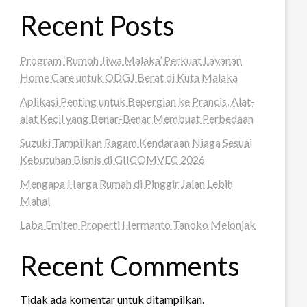
Recent Posts
Program ‘Rumoh Jiwa Malaka’ Perkuat Layanan
Home Care untuk ODGJ Berat di Kuta Malaka
Aplikasi Penting untuk Bepergian ke Prancis, Alat-
alat Kecil yang Benar-Benar Membuat Perbedaan
Suzuki Tampilkan Ragam Kendaraan Niaga Sesuai
Kebutuhan Bisnis di GIICOMVEC 2026
Mengapa Harga Rumah di Pinggir Jalan Lebih
Mahal
Laba Emiten Properti Hermanto Tanoko Melonjak
Recent Comments
Tidak ada komentar untuk ditampilkan.