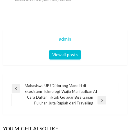
admin
View all posts
Navigasi
Mahasiswa UPJ Didorong Mandiri di
Previous
Ekosistem Teknologi, Wajib Manfaatkan AI
pos
Post
Cara Daftar Tiktok Go agar Bisa Gajian
Next
Puluhan Juta Rupiah dari Travelling
Post
YOU MIGHT ALSO LIKE