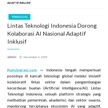
ADAPTIF INKLUSIF
TEKNOLOGI
Lintas Teknologi Indonesia Dorong
Kolaborasi AI Nasional Adaptif
Inklusif
Posted
admin
Desember 3, 2025
on
Kuncinarasi.com
—
Indonesia tengah memperkuat
posisinya di kancah teknologi global melalui inisiatif
kolaboratif lintas sektor dalam pengembangan
kecerdasan buatan (Artificial Intelligence/AI). Lintas
Teknologi Indonesia, sebuah platform strategis yang
melibatkan pemerintah, akademisi, dan sektor swasta,
mendorong terciptanya ekosistem AI yang adaptif,