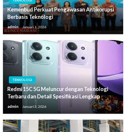
TEKNOLOGI
Kemenbud Perkuat Pengawasan Antikorupsi
Berbasis Teknologi
admin
Januari 1, 2026
TEKNOLOGI
Redmi 15C 5G Meluncur dengan Teknologi
Terbaru dan Detail Spesifikasi Lengkap
admin
Januari 3, 2026