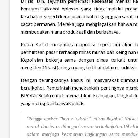
Di sisi lain, sejumlah pemerhati kesehatan menilai k
konsumsi alkohol oplosan yang tidak melalui prose
kesehatan, seperti keracunan alkohol, gangguan saraf,
cacat permanen. Mereka juga mengingatkan bahwa min
membedakan mana produk asli dan berbahaya.
Polda Kalsel mengatakan operasi seperti ini akan t
permintaan pasar terhadap miras murah dan keinginan 
Kepolisian bekerja sama dengan dinas terkait untu
mengidentifikasi jaringan yang terlibat dalam produksi 
Dengan terungkapnya kasus ini, masyarakat diimb
beralkohol. Pemerintah menekankan pentingnya membel
BPOM. Selain untuk memastikan keamanan, langkah ini
yang merugikan banyak pihak.
“Penggerebekan “home industri” miras ilegal di Kalse
marak dan harus ditangani secara berkelanjutan. Pihak 
dalam menjaga keamanan lingkungan serta menduku