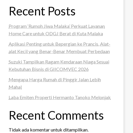
Recent Posts
Program ‘Rumoh Jiwa Malaka’ Perkuat Layanan
Home Care untuk ODGJ Berat di Kuta Malaka
Aplikasi Penting untuk Bepergian ke Prancis, Alat-
alat Kecil yang Benar-Benar Membuat Perbedaan
Suzuki Tampilkan Ragam Kendaraan Niaga Sesuai
Kebutuhan Bisnis di GIICOMVEC 2026
Mengapa Harga Rumah di Pinggir Jalan Lebih
Mahal
Laba Emiten Properti Hermanto Tanoko Melonjak
Recent Comments
Tidak ada komentar untuk ditampilkan.