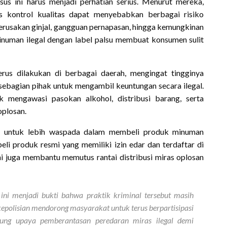
asus ini harus menjadi perhatian serius. Menurut mereka,
s kontrol kualitas dapat menyebabkan berbagai risiko
 kerusakan ginjal, gangguan pernapasan, hingga kemungkinan
uman ilegal dengan label palsu membuat konsumen sulit
erus dilakukan di berbagai daerah, mengingat tingginya
sebagian pihak untuk mengambil keuntungan secara ilegal.
k mengawasi pasokan alkohol, distribusi barang, serta
oplosan.
au untuk lebih waspada dalam membeli produk minuman
i produk resmi yang memiliki izin edar dan terdaftar di
 juga membantu memutus rantai distribusi miras oplosan
l ini menjadi bukti bahwa praktik kriminal tersebut masih
kepolisian mendorong masyarakat untuk terus berpartisipasi
ng upaya pemberantasan peredaran miras ilegal demi