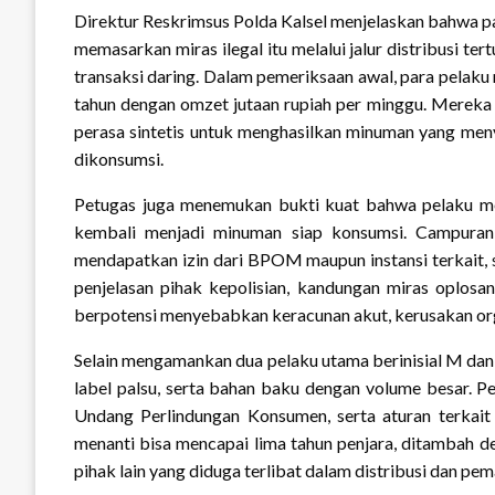
Direktur Reskrimsus Polda Kalsel menjelaskan bahwa 
memasarkan miras ilegal itu melalui jalur distribusi te
transaksi daring. Dalam pemeriksaan awal, para pelaku 
tahun dengan omzet jutaan rupiah per minggu. Mereka 
perasa sintetis untuk menghasilkan minuman yang meny
dikonsumsi.
Petugas juga menemukan bukti kuat bahwa pelaku memb
kembali menjadi minuman siap konsumsi. Campuran 
mendapatkan izin dari BPOM maupun instansi terkait
penjelasan pihak kepolisian, kandungan miras oplosan
berpotensi menyebabkan keracunan akut, kerusakan or
Selain mengamankan dua pelaku utama berinisial M dan R,
label palsu, serta bahan baku dengan volume besar.
Undang Perlindungan Konsumen, serta aturan terkai
menanti bisa mencapai lima tahun penjara, ditambah de
pihak lain yang diduga terlibat dalam distribusi dan pe