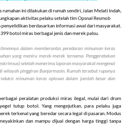
rumahan ini dilakukan di rumah sendiri, Jalan Melati Indah,
ungkapan aktivitas pelaku setelah tim Opsnal Resmob
 penyelidikan berdasarkan informasi awal dari masyarakat.
9 botol miras berbagai jenis dan merek palsu.
mitmennya dalam memberantas peredaran minuman keras
umahan yang meniru merek-merek ternama. Penggerebekan
treskrimsus) setelah menerima laporan masyarakat mengenai
 di wilayah pinggiran Banjarmasin. Rumah tersebut rupanya
produksi minuman keras oplosan dalam jumlah besar dan
rbagai peralatan produksi miras ilegal, mulai dari drum
yegel tutup botol. Yang mengejutkan, para pelaku juga
ek terkenal yang beredar secara legal di pasaran. Modus
meyakinkan dan mampu dijual dengan harga tinggi tanpa