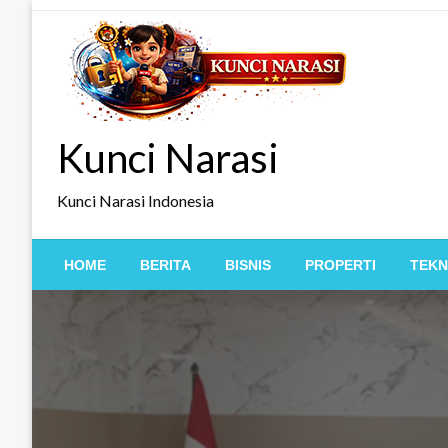
Skip
to
content
Kunci Narasi
Kunci Narasi Indonesia
HOME
BERITA
BISNIS
PROPERTI
TEKN