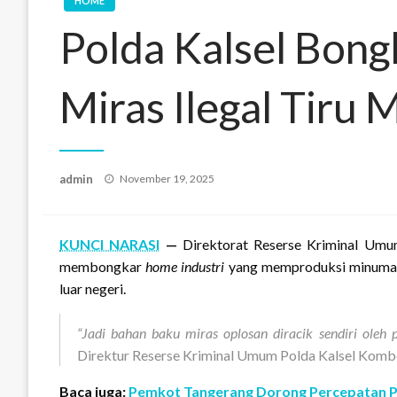
HOME
Polda Kalsel Bong
Miras Ilegal Tiru
Posted
admin
November 19, 2025
on
KUNCI NARASI
—
Direktorat Reserse Kriminal Umu
membongkar
home industri
yang memproduksi minuman 
luar negeri.
“Jadi bahan baku miras oplosan diracik sendiri oleh
Direktur Reserse Kriminal Umum Polda Kalsel Kombes
Baca juga:
Pemkot Tangerang Dorong Percepatan P