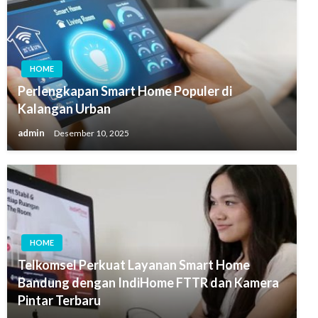
HOME
Perlengkapan Smart Home Populer di
Kalangan Urban
admin
Desember 10, 2025
HOME
Telkomsel Perkuat Layanan Smart Home
Bandung dengan IndiHome FTTR dan Kamera
Pintar Terbaru