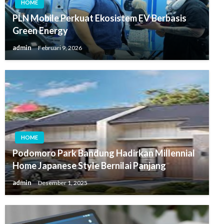
HOME
PLN Mobile Perkuat Ekosistem EV Berbasis
Green Energy
admin
Februari 9, 2026
HOME
Podomoro Park Bandung Hadirkan Millennial
Home Japanese Style Bernilai Panjang
admin
Desember 1, 2025