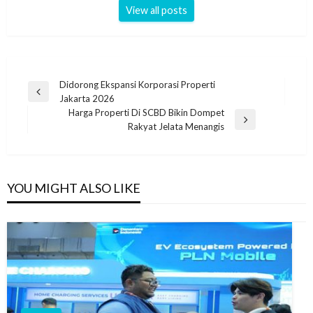
View all posts
Navigasi
Didorong Ekspansi Korporasi Properti
Previous
Jakarta 2026
pos
Post
Harga Properti Di SCBD Bikin Dompet
Next
Rakyat Jelata Menangis
Post
YOU MIGHT ALSO LIKE