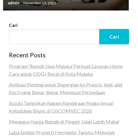
admin
November 15, 2025
Cari
Cari
Recent Posts
Program ‘Rumoh Jiwa Malaka’ Perkuat Layanan Home
Care untuk ODGJ Berat di Kuta Malaka
Aplikasi Penting untuk Bepergian ke Prancis, Alat-alat
Kecil yang Benar-Benar Membuat Perbedaan
Suzuki Tampilkan Ragam Kendaraan Niaga Sesuai
Kebutuhan Bisnis di GIICOMVEC 2026
Mengapa Harga Rumah di Pinggir Jalan Lebih Mahal
Laba Emiten Properti Hermanto Tanoko Melonjak