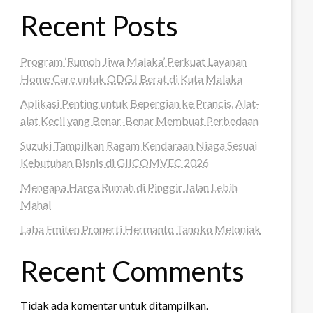
Recent Posts
Program ‘Rumoh Jiwa Malaka’ Perkuat Layanan
Home Care untuk ODGJ Berat di Kuta Malaka
Aplikasi Penting untuk Bepergian ke Prancis, Alat-
alat Kecil yang Benar-Benar Membuat Perbedaan
Suzuki Tampilkan Ragam Kendaraan Niaga Sesuai
Kebutuhan Bisnis di GIICOMVEC 2026
Mengapa Harga Rumah di Pinggir Jalan Lebih
Mahal
Laba Emiten Properti Hermanto Tanoko Melonjak
Recent Comments
Tidak ada komentar untuk ditampilkan.