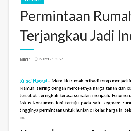
PROPERTI
Permintaan Ruma
Terjangkau Jadi I
Posted
admin
Maret 21, 2026
on
Kunci Narasi
– Memiliki rumah pribadi tetap menjadi 
Namun, seiring dengan meroketnya harga tanah dan ba
tersebut seringkali terasa semakin menjauh. Fenomena
fokus konsumen kini tertuju pada satu segmen:
rum
tingginya permintaan untuk hunian di kelas harga ini te
ini.