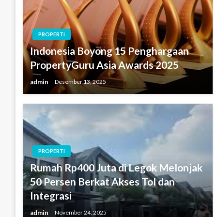
PROPERTI
Indonesia Boyong 15 Penghargaan
PropertyGuru Asia Awards 2025
admin
Desember 13, 2025
PROPERTI
Rumah Rp400 Juta di Legok Melonjak
50 Persen Berkat Akses Tol dan
Integrasi
admin
November 24, 2025