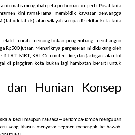
ra otomatis mengubah peta perburuan properti. Pusat kota
onsumen kini ramai-ramai membidik kawasan penyangga
i (Jabodetabek), atau wilayah serupa di sekitar kota-kota
h relatif murah, memungkinkan pengembang membangun
ga Rp500 jutaan. Menariknya, pergeseran ini didukung oleh
erti LRT, MRT, KRL Commuter Line, dan jaringan jalan tol
al di pinggiran kota bukan lagi hambatan berarti untuk
g dan Hunian Konsep
k skala kecil maupun raksasa—berlomba-lomba mengubah
r baru yang khusus menyasar segmen menengah ke bawah.
konstruksi.