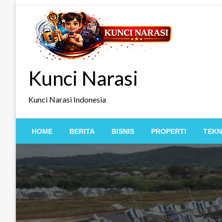
Skip
to
content
Kunci Narasi
Kunci Narasi Indonesia
HOME
BERITA
BISNIS
PROPERTI
TEKN