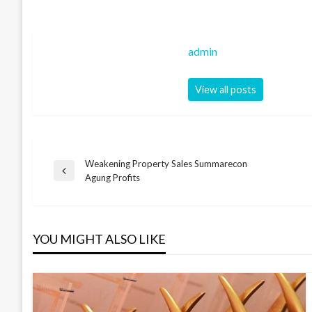
admin
View all posts
Weakening Property Sales Summarecon
Navigasi
Previous
Agung Profits
Post
pos
YOU MIGHT ALSO LIKE