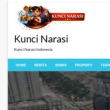
Skip
to
content
Kunci Narasi
Kunci Narasi Indonesia
HOME
BERITA
BISNIS
PROPERTI
TEKN