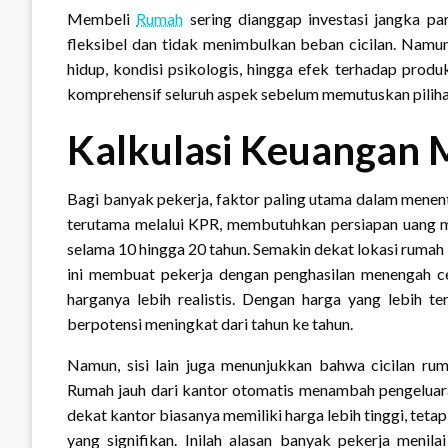
Membeli
Rumah
sering dianggap investasi jangka pa
fleksibel dan tidak menimbulkan beban cicilan. Namun
hidup, kondisi psikologis, hingga efek terhadap produk
komprehensif seluruh aspek sebelum memutuskan pilihan
Kalkulasi Keuangan 
Bagi banyak pekerja, faktor paling utama dalam menen
terutama melalui KPR, membutuhkan persiapan uang muk
selama 10 hingga 20 tahun. Semakin dekat lokasi rumah 
ini membuat pekerja dengan penghasilan menengah c
harganya lebih realistis. Dengan harga yang lebih te
berpotensi meningkat dari tahun ke tahun.
Namun, sisi lain juga menunjukkan bahwa cicilan rum
Rumah jauh dari kantor otomatis menambah pengeluara
dekat kantor biasanya memiliki harga lebih tinggi, te
yang signifikan. Inilah alasan banyak pekerja meni