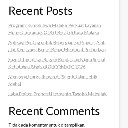
Recent Posts
Program ‘Rumoh Jiwa Malaka’ Perkuat Layanan
Home Care untuk ODGJ Berat di Kuta Malaka
Aplikasi Penting untuk Bepergian ke Prancis, Alat-
alat Kecil yang Benar-Benar Membuat Perbedaan
Suzuki Tampilkan Ragam Kendaraan Niaga Sesuai
Kebutuhan Bisnis di GIICOMVEC 2026
Mengapa Harga Rumah di Pinggir Jalan Lebih
Mahal
Laba Emiten Properti Hermanto Tanoko Melonjak
Recent Comments
Tidak ada komentar untuk ditampilkan.