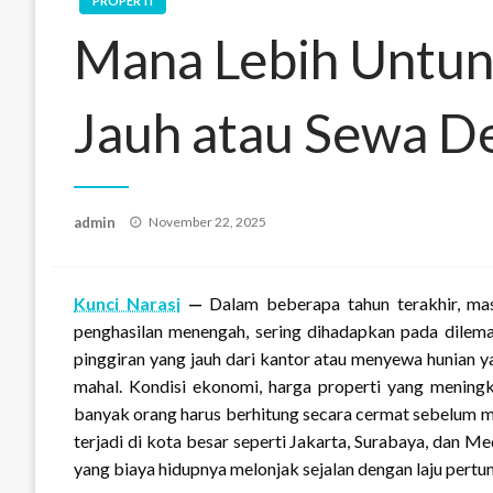
PROPERTI
Mana Lebih Untun
Jauh atau Sewa D
Posted
admin
November 22, 2025
on
Kunci Narasi
—
Dalam beberapa tahun terakhir, ma
penghasilan menengah, sering dihadapkan pada dilem
pinggiran yang jauh dari kantor atau menyewa hunian y
mahal. Kondisi ekonomi, harga properti yang mening
banyak orang harus berhitung secara cermat sebelum me
terjadi di kota besar seperti Jakarta, Surabaya, dan 
yang biaya hidupnya melonjak sejalan dengan laju pert