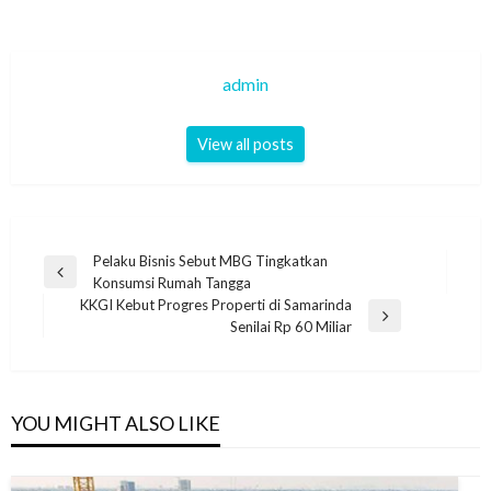
admin
View all posts
Navigasi
Pelaku Bisnis Sebut MBG Tingkatkan
Previous
Konsumsi Rumah Tangga
pos
Post
KKGI Kebut Progres Properti di Samarinda
Next
Senilai Rp 60 Miliar
Post
YOU MIGHT ALSO LIKE