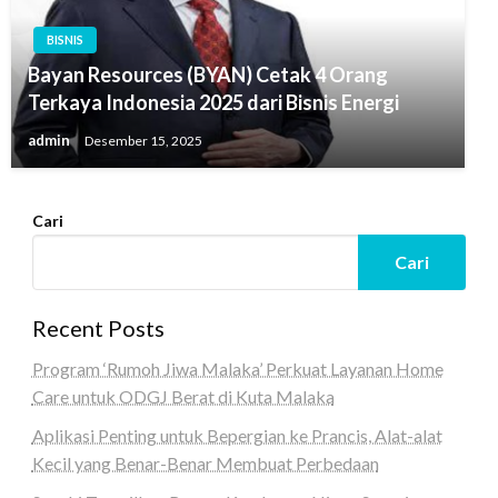
BISNIS
Bayan Resources (BYAN) Cetak 4 Orang
Terkaya Indonesia 2025 dari Bisnis Energi
admin
Desember 15, 2025
Cari
Cari
Recent Posts
Program ‘Rumoh Jiwa Malaka’ Perkuat Layanan Home
Care untuk ODGJ Berat di Kuta Malaka
Aplikasi Penting untuk Bepergian ke Prancis, Alat-alat
Kecil yang Benar-Benar Membuat Perbedaan