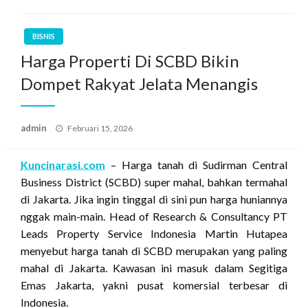
BISNIS
Harga Properti Di SCBD Bikin
Dompet Rakyat Jelata Menangis
Posted
admin
Februari 15, 2026
on
Kuncinarasi.com
– Harga tanah di Sudirman Central
Business District (SCBD) super mahal, bahkan termahal
di Jakarta. Jika ingin tinggal di sini pun harga huniannya
nggak main-main. Head of Research & Consultancy PT
Leads Property Service Indonesia Martin Hutapea
menyebut harga tanah di SCBD merupakan yang paling
mahal di Jakarta. Kawasan ini masuk dalam Segitiga
Emas Jakarta, yakni pusat komersial terbesar di
Indonesia.