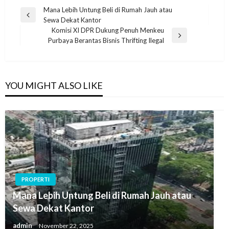
Navigasi
Mana Lebih Untung Beli di Rumah Jauh atau
Previous
Sewa Dekat Kantor
pos
Post
Komisi XI DPR Dukung Penuh Menkeu
Next
Purbaya Berantas Bisnis Thrifting Ilegal
Post
YOU MIGHT ALSO LIKE
PROPERTI
Mana Lebih Untung Beli di Rumah Jauh atau
Sewa Dekat Kantor
admin
November 22, 2025