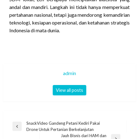
andal dan mandiri. Langkah ini tidak hanya memperkuat
pertahanan nasional, tetapi juga mendorong kemandirian
teknologi, kesiapan operasional, dan ketahanan strategis
Indonesia di mata dunia.
admin
View all posts
Navigasi
SnackVideo Gandeng Petani Kediri Pakai
Previous
Drone Untuk Pertanian Berkelanjutan
pos
Post
Jauh Bisnis dari HAM dan