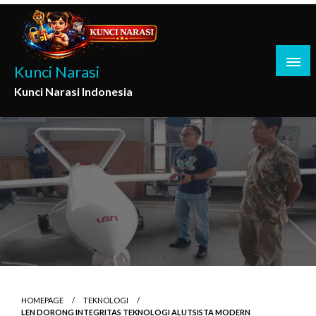
Skip
to
content
Kunci Narasi
Kunci Narasi Indonesia
HOMEPAGE
TEKNOLOGI
LEN DORONG INTEGRITAS TEKNOLOGI ALUTSISTA MODERN