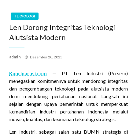
TEKNOLOGI
Len Dorong Integritas Teknologi
Alutsista Modern
Posted
admin
Desember 20, 2025
on
Kuncinarasi.com
—
PT Len Industri (Persero)
menegaskan komitmennya untuk mendorong integritas
dan pengembangan teknologi pada alutsista modern
demi mendukung pertahanan nasional. Langkah ini
sejalan dengan upaya pemerintah untuk memperkuat
kemandirian industri pertahanan Indonesia melalui
inovasi, kualitas, dan keamanan teknologi strategis.
Len Industri, sebagai salah satu BUMN strategis di