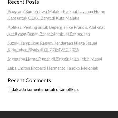
Recent Posts
Program ‘Rumoh Jiwa Malaka’ Perkuat Layanan Home
Care untuk ODGJ Berat di Kuta Malaka
Aplikasi Penting untuk Bepergian ke Prancis, Alat-alat
Kecil yang Benar-Benar Membuat Perbedaan
Suzuki Tampilkan Ragam Kendaraan Niaga Sesuai
Kebutuhan Bisnis di GIICOMVEC 2026
Mengapa Harga Rumah di Pinggir Jalan Lebih Mahal
Laba Emiten Properti Hermanto Tanoko Melonjak
Recent Comments
Tidak ada komentar untuk ditampilkan.