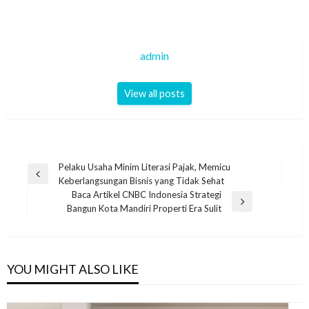
admin
View all posts
Navigasi
Pelaku Usaha Minim Literasi Pajak, Memicu
Previous
Keberlangsungan Bisnis yang Tidak Sehat
pos
Post
Baca Artikel CNBC Indonesia Strategi
Next
Bangun Kota Mandiri Properti Era Sulit
Post
YOU MIGHT ALSO LIKE