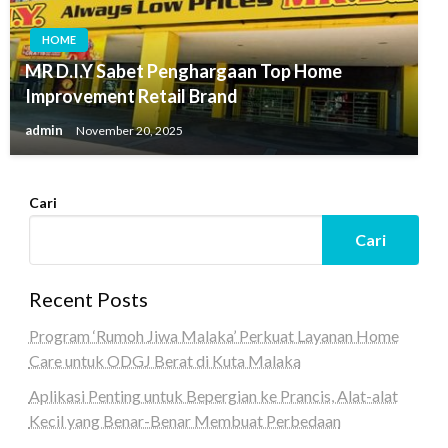
HOME
MR D.I.Y Sabet Penghargaan Top Home
Improvement Retail Brand
admin
November 20, 2025
Cari
Cari
Recent Posts
Program ‘Rumoh Jiwa Malaka’ Perkuat Layanan Home
Care untuk ODGJ Berat di Kuta Malaka
Aplikasi Penting untuk Bepergian ke Prancis, Alat-alat
Kecil yang Benar-Benar Membuat Perbedaan