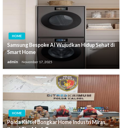
HOME
Samsung Bespoke AI Wujudkan Hidup Sehat di
Smart Home
admin
November 17, 2025
HOME
Polda Kalsel Bongkar Home Industri Miras