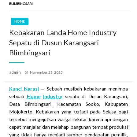
BLIMBINGSARI
HOME
Kebakaran Landa Home Industry
Sepatu di Dusun Karangsari
Blimbingsari
Posted
admin
November 23, 2025
on
Kunci Narasi
—
Sebuah musibah kebakaran menimpa
sebuah
Home
Industry
sepatu di Dusun Karangsari,
Desa Blimbingsari, Kecamatan Sooko, Kabupaten
Mojokerto. Kebakaran yang terjadi pada Selasa pagi
tersebut mengejutkan warga sekitar karena api dengan
cepat menjalar dan melahap bangunan tempat produksi
yang tidak hanya menjadi sumber pendapatan pemilik,