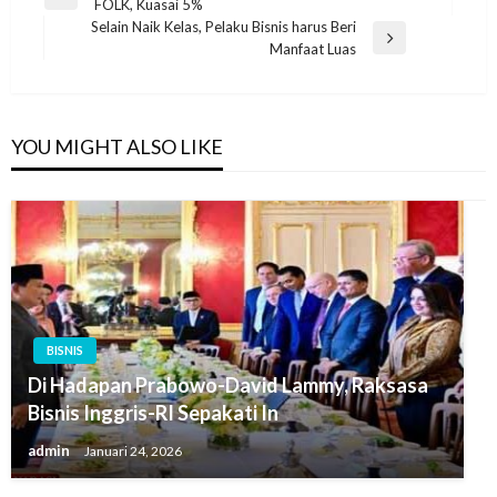
Previous
FOLK, Kuasai 5%
pos
Post
Selain Naik Kelas, Pelaku Bisnis harus Beri
Next
Manfaat Luas
Post
YOU MIGHT ALSO LIKE
BISNIS
Di Hadapan Prabowo-David Lammy, Raksasa
Bisnis Inggris-RI Sepakati In
admin
Januari 24, 2026