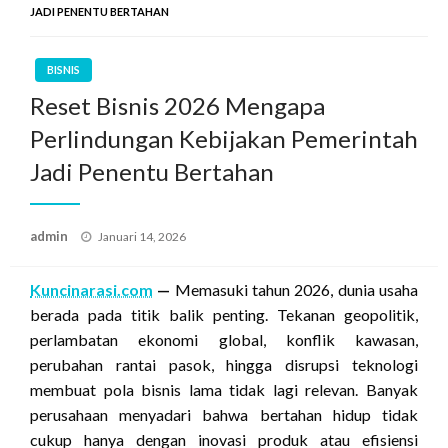
JADI PENENTU BERTAHAN
BISNIS
Reset Bisnis 2026 Mengapa
Perlindungan Kebijakan Pemerintah
Jadi Penentu Bertahan
Posted
admin
Januari 14, 2026
on
Kuncinarasi.com
—
Memasuki tahun 2026, dunia usaha
berada pada titik balik penting. Tekanan geopolitik,
perlambatan ekonomi global, konflik kawasan,
perubahan rantai pasok, hingga disrupsi teknologi
membuat pola bisnis lama tidak lagi relevan. Banyak
perusahaan menyadari bahwa bertahan hidup tidak
cukup hanya dengan inovasi produk atau efisiensi