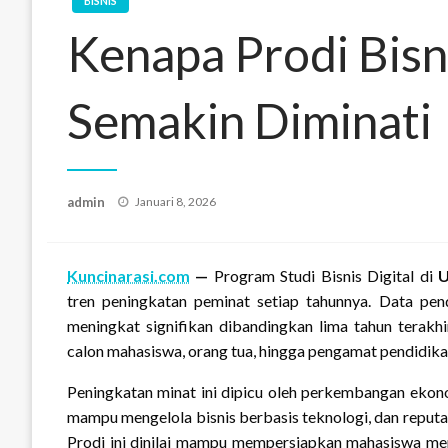
BISNIS
Kenapa Prodi Bisn
Semakin Diminati
Posted
admin
Januari 8, 2026
on
Kuncinarasi.com
—
Program Studi Bisnis Digital di
U
tren peningkatan peminat setiap tahunnya. Data pe
meningkat signifikan dibandingkan lima tahun terakhi
calon mahasiswa, orang tua, hingga pengamat pendidika
Peningkatan minat ini dipicu oleh perkembangan ekono
mampu mengelola bisnis berbasis teknologi, dan reputa
Prodi ini dinilai mampu mempersiapkan mahasiswa meng