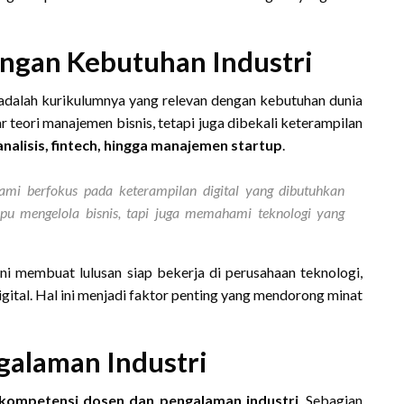
ngan Kebutuhan Industri
 adalah kurikulumnya yang relevan dengan kebutuhan dunia
ar teori manajemen bisnis, tetapi juga dibekali keterampilan
nalisis, fintech, hingga manajemen startup
.
ami berfokus pada keterampilan digital yang dibutuhkan
mpu mengelola bisnis, tapi juga memahami teknologi yang
ni membuat lulusan siap bekerja di perusahaan teknologi,
igital. Hal ini menjadi faktor penting yang mendorong minat
galaman Industri
kompetensi dosen dan pengalaman industri
. Sebagian