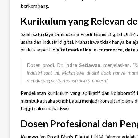
berkembang.
Kurikulum yang Relevan de
Salah satu daya tarik utama Prodi Bisnis Digital UNM
usaha dan industri digital. Mahasiswa tidak hanya belaj
praktis seperti
digital marketing, e-commerce, data a
Dosen prodi, Dr.
Indra Setiawan
, menjelaskan,
“K
industri saat ini. Mahasiswa di sini tidak hanya ma
mendukung pertumbuhan bisnis modern.”
Pendekatan kurikulum yang aplikatif dan kolaboratif i
membuka usaha sendiri, atau menjadi konsultan bisnis d
tinggi calon mahasiswa.
Dosen Profesional dan Pen
Keunggulan Prodi Bisnis Digital UNM lainnya adalah