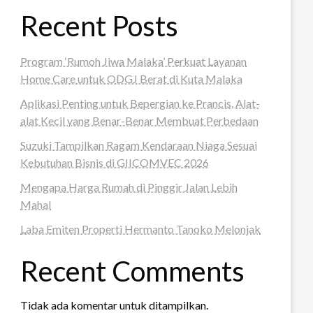
Recent Posts
Program ‘Rumoh Jiwa Malaka’ Perkuat Layanan
Home Care untuk ODGJ Berat di Kuta Malaka
Aplikasi Penting untuk Bepergian ke Prancis, Alat-
alat Kecil yang Benar-Benar Membuat Perbedaan
Suzuki Tampilkan Ragam Kendaraan Niaga Sesuai
Kebutuhan Bisnis di GIICOMVEC 2026
Mengapa Harga Rumah di Pinggir Jalan Lebih
Mahal
Laba Emiten Properti Hermanto Tanoko Melonjak
Recent Comments
Tidak ada komentar untuk ditampilkan.