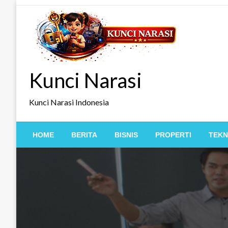
Skip
to
content
Kunci Narasi
Kunci Narasi Indonesia
HOME
BERITA
BISNIS
PROPERTI
TEKN