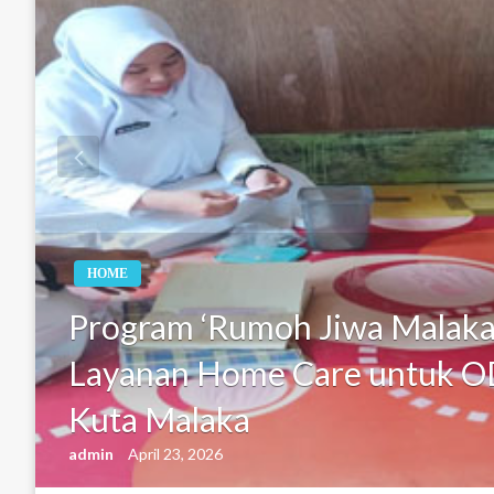
HOME
Program ‘Rumoh Jiwa Malaka
Layanan Home Care untuk OD
Kuta Malaka
admin
April 23, 2026