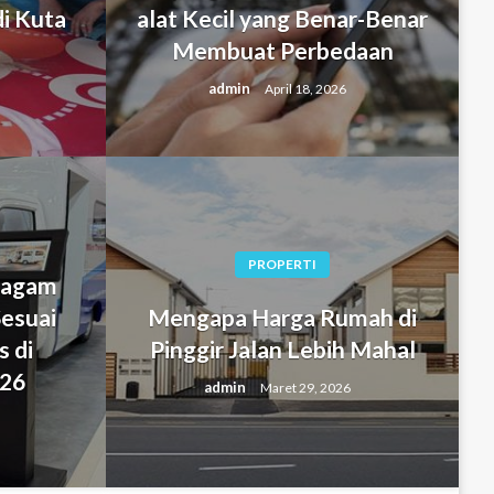
i Kuta
alat Kecil yang Benar-Benar
Membuat Perbedaan
admin
April 18, 2026
PROPERTI
Ragam
esuai
Mengapa Harga Rumah di
ng untuk Bepergian ke
s di
Pinggir Jalan Lebih Mahal
alat Kecil yang Benar-Benar
26
admin
Maret 29, 2026
bedaan