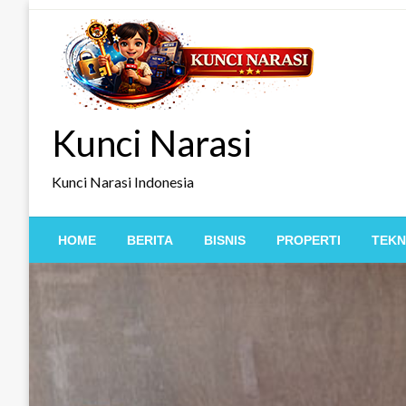
Skip
to
content
Kunci Narasi
Kunci Narasi Indonesia
HOME
BERITA
BISNIS
PROPERTI
TEKN