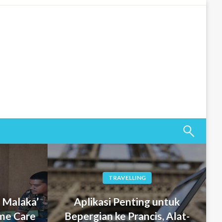
TRAVELLING
 Malaka’
Aplikasi Penting untuk
me Care
Bepergian ke Prancis, Alat-