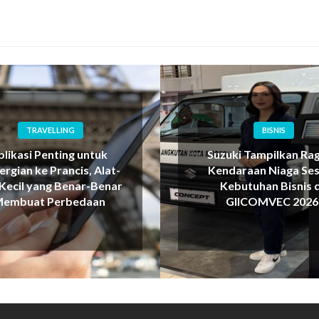
TRAVELLING
BISNIS
plikasi Penting untuk
Suzuki Tampilkan Ra
rgian ke Prancis, Alat-
Kendaraan Niaga Ses
 Kecil yang Benar-Benar
Kebutuhan Bisnis d
embuat Perbedaan
GIICOMVEC 2026