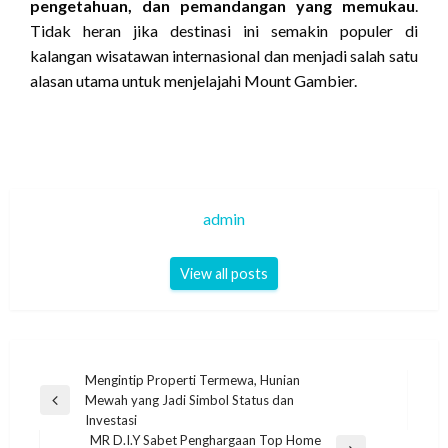
pengetahuan, dan pemandangan yang memukau
.
Tidak heran jika destinasi ini semakin populer di
kalangan wisatawan internasional dan menjadi salah satu
alasan utama untuk menjelajahi Mount Gambier.
admin
View all posts
Navigasi
Mengintip Properti Termewa, Hunian
Mewah yang Jadi Simbol Status dan
pos
Previous
Investasi
Post
MR D.I.Y Sabet Penghargaan Top Home