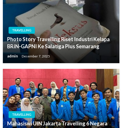
TRAVELLING
Photo Story Travelling Riset Industri Kelapa
BRIN-GAPNI Ke Salatiga Plus Semarang
admin
Desember 7, 2025
TRAVELLING
Mahasiswi UIN Jakarta Travelling 6 Negara