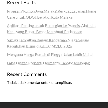
Recent Posts
Program ‘Rumoh Jiwa Malaka’ Perkuat Layanan Home
Care untuk ODGJ Berat di Kuta Malaka
Aplikasi Penting untuk Bepergian ke Prancis, Alat-alat
Kecil yang Benar-Benar Membuat Perbedaan
Suzuki Tampilkan Ragam Kendaraan Niaga Sesuai
Kebutuhan Bisnis di GIICOMVEC 2026
Mengapa Harga Rumah di Pinggir Jalan Lebih Mahal
Laba Emiten Properti Hermanto Tanoko Melonjak
Recent Comments
Tidak ada komentar untuk ditampilkan.