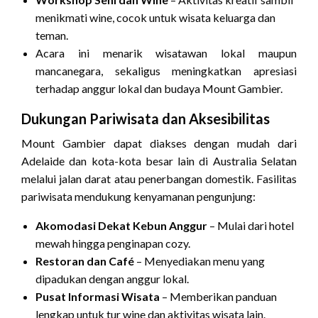
menikmati wine, cocok untuk wisata keluarga dan
teman.
Acara ini menarik wisatawan lokal maupun
mancanegara, sekaligus meningkatkan apresiasi
terhadap anggur lokal dan budaya Mount Gambier.
Dukungan Pariwisata dan Aksesibilitas
Mount Gambier dapat diakses dengan mudah dari
Adelaide dan kota-kota besar lain di Australia Selatan
melalui jalan darat atau penerbangan domestik. Fasilitas
pariwisata mendukung kenyamanan pengunjung:
Akomodasi Dekat Kebun Anggur
– Mulai dari hotel
mewah hingga penginapan cozy.
Restoran dan Café
– Menyediakan menu yang
dipadukan dengan anggur lokal.
Pusat Informasi Wisata
– Memberikan panduan
lengkap untuk tur wine dan aktivitas wisata lain.