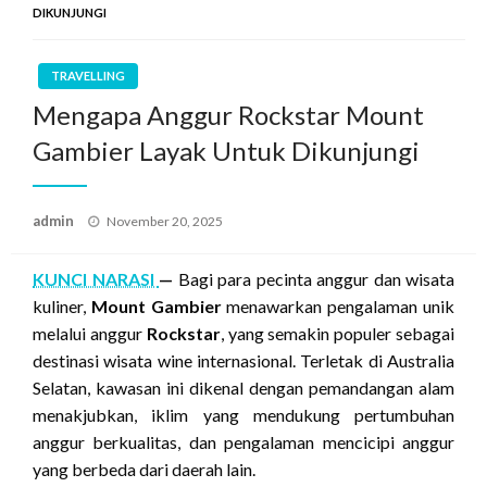
DIKUNJUNGI
TRAVELLING
Mengapa Anggur Rockstar Mount
Gambier Layak Untuk Dikunjungi
Posted
admin
November 20, 2025
on
KUNCI NARASI
—
Bagi para pecinta anggur dan wisata
kuliner,
Mount Gambier
menawarkan pengalaman unik
melalui anggur
Rockstar
, yang semakin populer sebagai
destinasi wisata wine internasional. Terletak di Australia
Selatan, kawasan ini dikenal dengan pemandangan alam
menakjubkan, iklim yang mendukung pertumbuhan
anggur berkualitas, dan pengalaman mencicipi anggur
yang berbeda dari daerah lain.