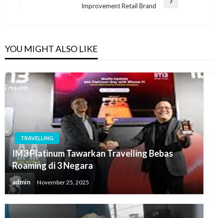
Next
Improvement Retail Brand
Post
YOU MIGHT ALSO LIKE
TRAVELLING
IM3 Platinum Tawarkan Travelling Bebas
Roaming di 3 Negara
admin
November 25, 2025