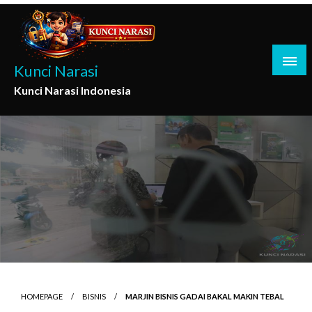
Skip
to
content
Kunci Narasi
Kunci Narasi Indonesia
HOMEPAGE
BISNIS
MARJIN BISNIS GADAI BAKAL MAKIN TEBAL