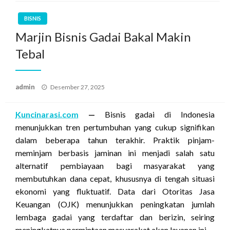
BISNIS
Marjin Bisnis Gadai Bakal Makin
Tebal
Posted
admin
Desember 27, 2025
on
Kuncinarasi.com
—
Bisnis gadai di Indonesia
menunjukkan tren pertumbuhan yang cukup signifikan
dalam beberapa tahun terakhir. Praktik pinjam-
meminjam berbasis jaminan ini menjadi salah satu
alternatif pembiayaan bagi masyarakat yang
membutuhkan dana cepat, khususnya di tengah situasi
ekonomi yang fluktuatif. Data dari Otoritas Jasa
Keuangan (OJK) menunjukkan peningkatan jumlah
lembaga gadai yang terdaftar dan berizin, seiring
meningkatnya permintaan masyarakat akan layanan ini.