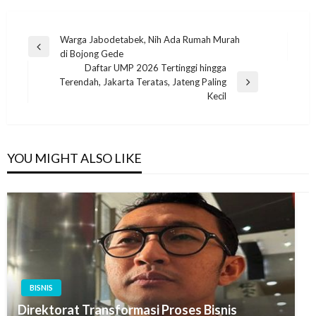
Navigasi
Warga Jabodetabek, Nih Ada Rumah Murah
Previous
di Bojong Gede
pos
Post
Daftar UMP 2026 Tertinggi hingga
Terendah, Jakarta Teratas, Jateng Paling
Next
Kecil
Post
YOU MIGHT ALSO LIKE
BISNIS
Direktorat Transformasi Proses Bisnis