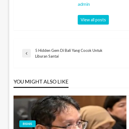
admin
View all posts
5 Hidden Gem Di Bali Yang Cocok Untuk
Navigasi
Previous
Liburan Santai
Post
pos
YOU MIGHT ALSO LIKE
BISNIS