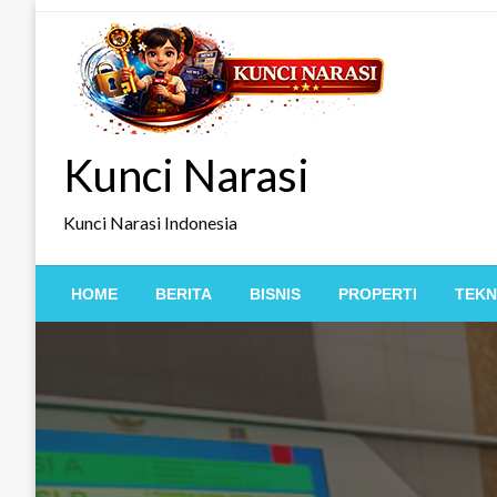
Skip
to
content
Kunci Narasi
Kunci Narasi Indonesia
HOME
BERITA
BISNIS
PROPERTI
TEKN