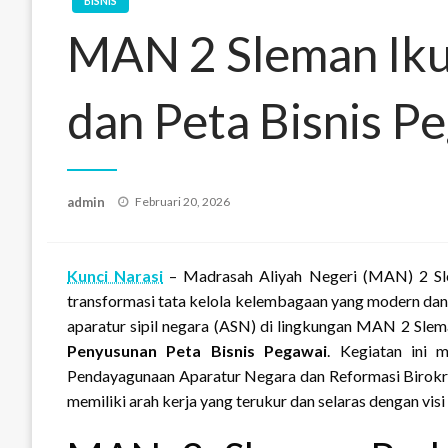
BISNIS
MAN 2 Sleman Ikut
dan Peta Bisnis P
Posted
admin
Februari 20, 2026
on
Kunci Narasi
– Madrasah Aliyah Negeri (MAN) 2 Sl
transformasi tata kelola kelembagaan yang modern dan t
aparatur sipil negara (ASN) di lingkungan MAN 2 Sle
Penyusunan Peta Bisnis Pegawai
. Kegiatan ini 
Pendayagunaan Aparatur Negara dan Reformasi Birokra
memiliki arah kerja yang terukur dan selaras dengan vi