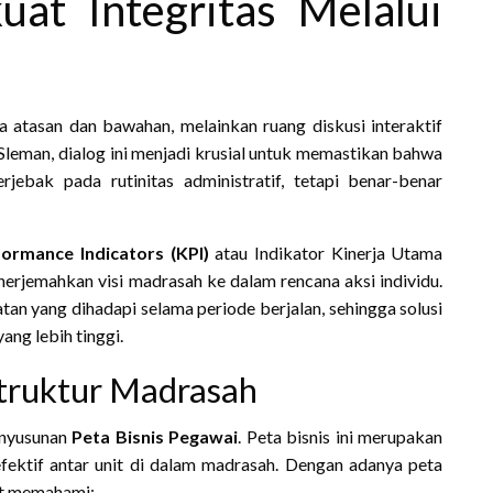
at Integritas Melalui
 atasan dan bawahan, melainkan ruang diskusi interaktif
eman, dialog ini menjadi krusial untuk memastikan bahwa
jebak pada rutinitas administratif, tetapi benar-benar
ormance Indicators (KPI)
atau Indikator Kinerja Utama
nerjemahkan visi madrasah ke dalam rencana aksi individu.
atan yang dihadapi selama periode berjalan, sehingga solusi
ang lebih tinggi.
Struktur Madrasah
enyusunan
Peta Bisnis Pegawai
. Peta bisnis ini merupakan
ktif antar unit di dalam madrasah. Dengan adanya peta
at memahami: