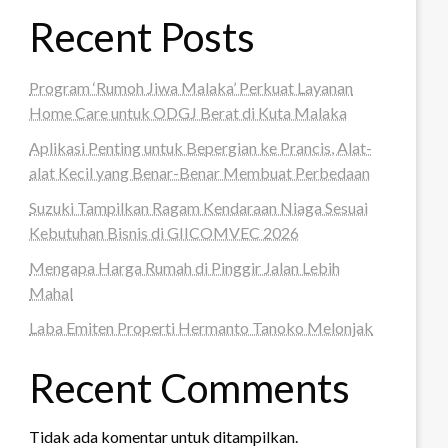
Recent Posts
Program ‘Rumoh Jiwa Malaka’ Perkuat Layanan
Home Care untuk ODGJ Berat di Kuta Malaka
Aplikasi Penting untuk Bepergian ke Prancis, Alat-
alat Kecil yang Benar-Benar Membuat Perbedaan
Suzuki Tampilkan Ragam Kendaraan Niaga Sesuai
Kebutuhan Bisnis di GIICOMVEC 2026
Mengapa Harga Rumah di Pinggir Jalan Lebih
Mahal
Laba Emiten Properti Hermanto Tanoko Melonjak
Recent Comments
Tidak ada komentar untuk ditampilkan.