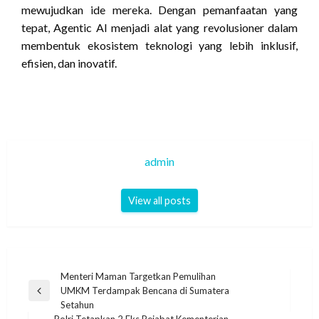
mewujudkan ide mereka. Dengan pemanfaatan yang
tepat, Agentic AI menjadi alat yang revolusioner dalam
membentuk ekosistem teknologi yang lebih inklusif,
efisien, dan inovatif.
admin
View all posts
Navigasi
Menteri Maman Targetkan Pemulihan
UMKM Terdampak Bencana di Sumatera
pos
Previous
Setahun
Post