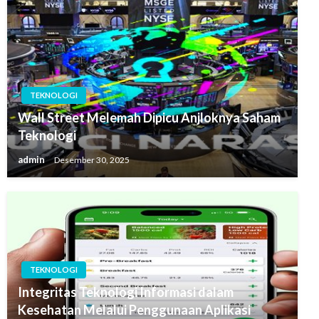
TEKNOLOGI
Wall Street Melemah Dipicu Anjloknya Saham
Teknologi
admin
Desember 30, 2025
TEKNOLOGI
Integritas Teknologi Informasi dalam
Kesehatan Melalui Penggunaan Aplikasi