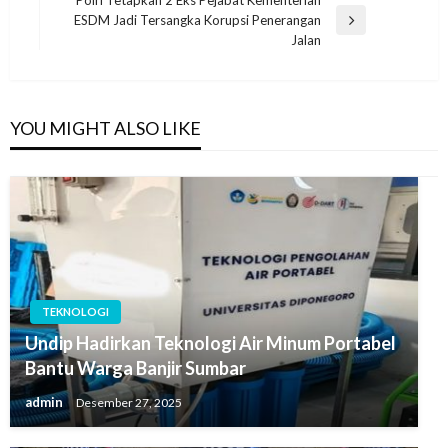
Polri Tetapkan 2 Eks Pejabat Kementerian
ESDM Jadi Tersangka Korupsi Penerangan
Next
Jalan
Post
YOU MIGHT ALSO LIKE
TEKNOLOGI
Undip Hadirkan Teknologi Air Minum Portabel
Bantu Warga Banjir Sumbar
admin
Desember 27, 2025