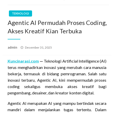
TEKNOLOGI
Agentic AI Permudah Proses Coding,
Akses Kreatif Kian Terbuka
Posted
admin
Desember 31, 2025
on
Kuncinarasi.com
—
Teknologi Artificial Intelligence (AI)
terus menghadirkan inovasi yang merubah cara manusia
bekerja, termasuk di bidang pemrograman. Salah satu
inovasi terbaru, Agentic AI, kini mempermudah proses
coding sekaligus membuka akses kreatif bagi
pengembang, desainer, dan kreator konten digital.
Agentic AI merupakan AI yang mampu bertindak secara
mandiri dalam menjalankan tugas tertentu. Dalam