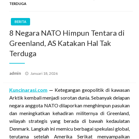
TERDUGA
BERITA
8 Negara NATO Himpun Tentara di
Greenland, AS Katakan Hal Tak
Terduga
Posted
admin
Januari 18, 2026
on
Kuncinarasi.com
—
Ketegangan geopolitik di kawasan
Arktik kembali menjadi sorotan dunia. Sebanyak delapan
negara anggota NATO dilaporkan menghimpun pasukan
dan meningkatkan kehadiran militernya di Greenland,
wilayah strategis yang berada di bawah kedaulatan
Denmark. Langkah ini memicu berbagai spekulasi global,
terutama setelah Amerika Serikat menyampaikan