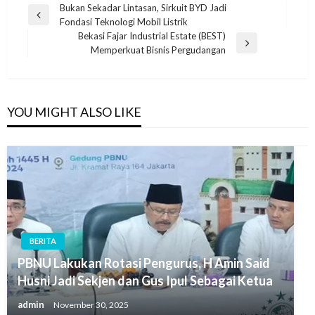
Navigasi
Bukan Sekadar Lintasan, Sirkuit BYD Jadi
Previous
Fondasi Teknologi Mobil Listrik
pos
Post
Bekasi Fajar Industrial Estate (BEST)
Next
Memperkuat Bisnis Pergudangan
Post
YOU MIGHT ALSO LIKE
BERITA
PBNU Lakukan Rotasi Pengurus, H Amin Said
Husni Jadi Sekjen dan Gus Ipul Sebagai Ketua
admin
November 30, 2025